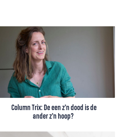
Column Trix: De een z’n dood is de
ander z’n hoop?
Afgelopen zomer ging Trix Vahl naar een