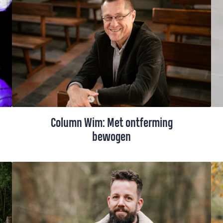
in The Passion. Een gedroomde rol, vindt
hij: deze legt ook zijn angsten bloot. Want
hoe eerlijk durft hij te luisteren naar zijn
eigen ongemak en ijdelheid als hij hele laffe
of gênante woorden moet uitspreken?
Column Wim: Met ontferming
bewogen
Er is veel zelfmedelijden, angst, zorg en
gekwetst gevoel om ons en in ons, ziet
Wim Beekman. Het is tijd om ons door
ontferming te laten bewegen.