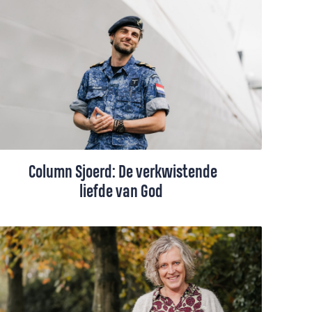
kunstzinnig en maatschappelijk betrokken
gebeuren in een grote stad in de buurt. Er
werd ook een soort kerkdienst gehouden,
met een preek over hoop. Dan spitst Trix
haar oren.
Column Sjoerd: De verkwistende
liefde van God
Sjoerd Muller herkent in zijn werk binnen
de marine iets van de gelijkenis van de
zaaier die het zaad uitstrooit op de akker,
en ernaast. Als er ook maar een klein
kansje is dat iets groeit, dan grijpt de