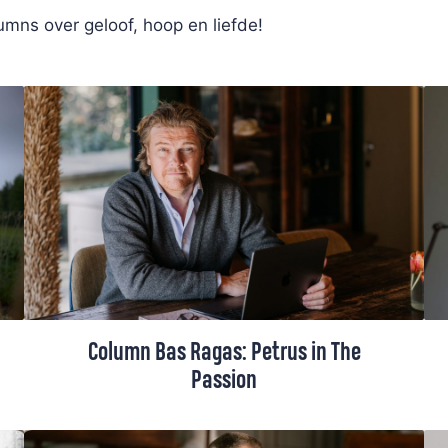
mns over geloof, hoop en liefde!
Column Bas Ragas: Petrus in The
Passion
Bas Ragas speelt dit jaar de rol van Petrus