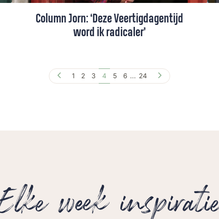
Column Jorn: ‘Deze Veertigdagentijd
word ik radicaler’
Studentenpastor Jorn den Hertog heeft
zich voorgenomen deze Veertigdagentijd
1
2
3
4
5
6
...
24
radicaler te worden. Niet dat hij extreme
ideeën gaat omarmen, wel dat hij
teruggaat naar de basis: waar sta ik en
door welke waarden laat ik mij leiden?
Elke week inspirati