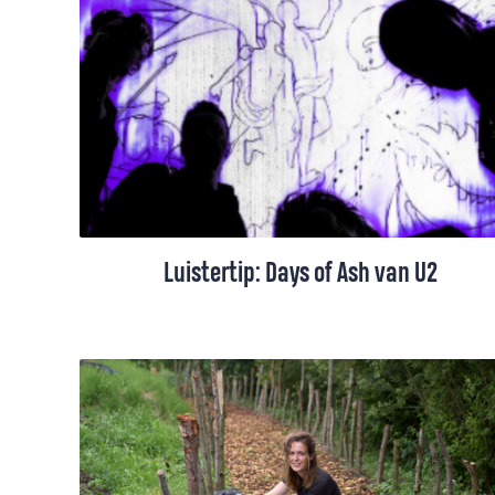
dacht Trix Vahl toen ze nog geen kinderen
had. Een ietwat idyllische en onrealistische
voorstelling van het gezinsleven, beseft ze
nu. Maar soms, heel even, is de hemel
dichtbij.
Luistertip: Days of Ash van U2
Zanger Bono en zijn muzikale vrienden
luidden de Veertigdagentijd in door een
muzikaal askruisje op ons voorhoofd aan
te brengen. De songs zijn een hart onder
de riem voor de slachtoffers van politieke
machthebbers, vindt Corjan Matsinger.