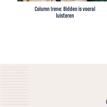
Column Irene: Bidden is vooral
luisteren
Irene van der Meulen leerde als kind
bidden, thuis, op school en in de kerk.
Maar met het ouder worden veranderde
haar Godsbeeld en daarmee haar
gebedsleven: bidden is vooral luisteren.