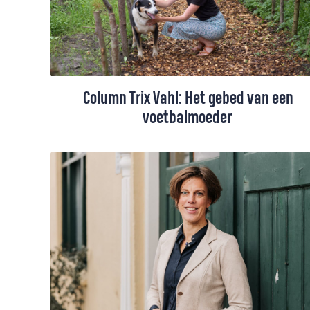
Column Trix Vahl: Het gebed van een
voetbalmoeder
Alles voor je kind toch? Sinds enkele
weken is Trix Vahl een voetbalmoeder en
offert elke week een aantal uren op om
haar oudste zoon zijn droom om
profvoetballer te worden na te laten
jagen. Tegen wil en dank.