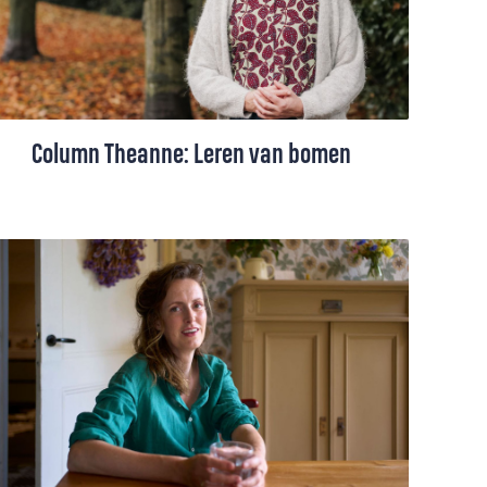
zaaier die kans aan. Dat geldt ook
voor Sjoerd.
Column Theanne: Leren van bomen
In deze tijden van onbeschaamd
machtsvertoon stuit Theanne Boer op een
prachtig sprookje in de Bijbel waarin
bomen de mensen een les leren. Wie het
minst geschikt is om te heersen, is er het
meest fanatiek op uit.