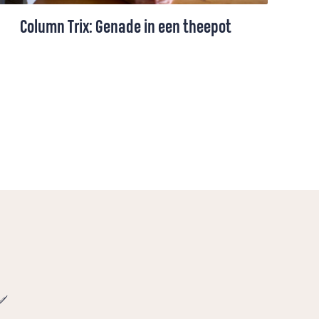
Column Trix: Genade in een theepot
Trix Vahl lijmt de brokstukken van
gebroken schaaltjes, kommetjes en kopjes
weer zorgvuldig aan elkaar. Ze vraagt zich
af of God een Vader is die samen met ons
de brokstukken bij elkaar zoekt, als we de
boel weer eens verkloot hebben.
e