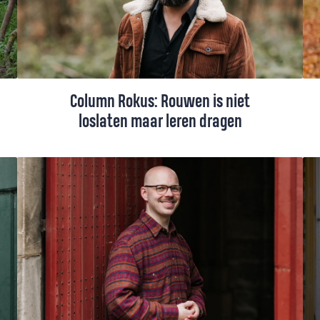
Column Rokus: Rouwen is niet
loslaten maar leren dragen
Onlangs mocht Rokus Maasland zingen op
een afscheidsbijeenkomst van een man die
ALS had. Hij had het samen met zijn
vrouw georganiseerd om nog één keer zijn
vrienden en familie te ontmoeten voor hij
zou sterven. Twee weken
later zong Rokus bij zijn uitvaart.