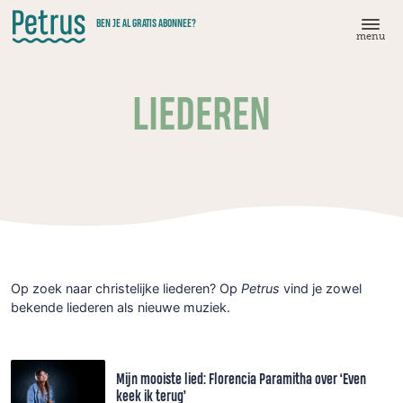
Doorgaan
BEN JE AL GRATIS ABONNEE?
naar
menu
hoofdinhoud
LIEDEREN
Op zoek naar christelijke liederen? Op
Petrus
vind je zowel
bekende liederen als nieuwe muziek.
Mijn mooiste lied: Florencia Paramitha over ‘Even
keek ik terug’