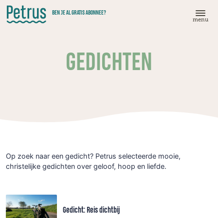
Doorgaan
BEN JE AL GRATIS ABONNEE?
naar
menu
hoofdinhoud
GEDICHTEN
Op zoek naar een gedicht? Petrus selecteerde mooie,
christelijke gedichten over geloof, hoop en liefde.
Gedicht: Reis dichtbij