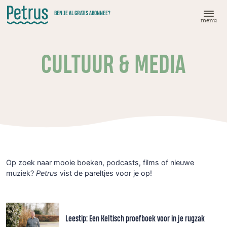
Doorgaan
BEN JE AL GRATIS ABONNEE?
naar
menu
hoofdinhoud
CULTUUR & MEDIA
Op zoek naar mooie boeken, podcasts, films of nieuwe
muziek?
Petrus
vist de pareltjes voor je op!
Leestip: Een Keltisch proefboek voor in je rugzak