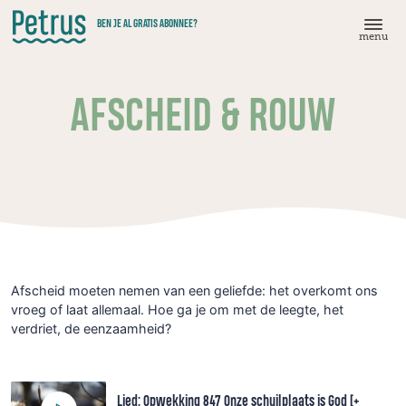
Doorgaan
BEN JE AL GRATIS ABONNEE?
naar
menu
hoofdinhoud
AFSCHEID & ROUW
Afscheid moeten nemen van een geliefde: het overkomt ons
vroeg of laat allemaal. Hoe ga je om met de leegte, het
verdriet, de eenzaamheid?
Lied: Opwekking 847 Onze schuilplaats is God [+