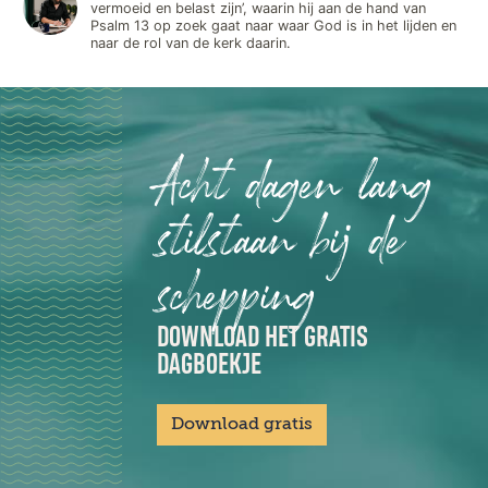
vermoeid en belast zijn’, waarin hij aan de hand van
Psalm 13 op zoek gaat naar waar God is in het lijden en
naar de rol van de kerk daarin.
Acht dagen lang
stilstaan bij de
schepping
DOWNLOAD HET GRATIS
DAGBOEKJE
Download gratis