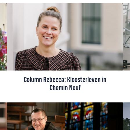
vredeswake mee in haar kleine
dorpskerkje: "Het was weinig, maar het
was iets".
Column Rebecca: Kloosterleven in
Chemin Neuf
Rebecca Schoon volgde een stilteretraite
in de abdij van Chemin Neuf in Oosterhout.
Komend uit een vrijzinnige, ‘linkse’ hoek
van de kerk, voelde ze soms best een