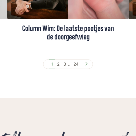
Column Wim: De laatste pootjes van
de doorgeefwieg
Nu zijn zevende kleinkind zich aandient, is
er voor Wim Beekman werk aan de winkel.
1
2
3
...
24
De wieg moet opgefrist worden. Het geeft
hem het gevoel van eeuwigheid. Tot hij
weer met beide benen op de grond
terechtkomt.