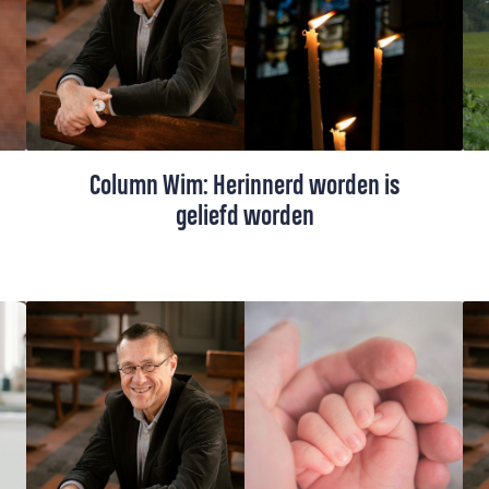
cultuurshock. Maar uiteindelijk werd het
een bevrijdende ervaring.
Column Wim: Herinnerd worden is
geliefd worden
Op vakantie in Italië komt Wim Beekman
overal plekken tegen waar overleden
dierbaren worden herinnerd. Midden in de
stad, maar ook bijvoorbeeld op bergpaden.
Herinnerd worden is geliefd worden.