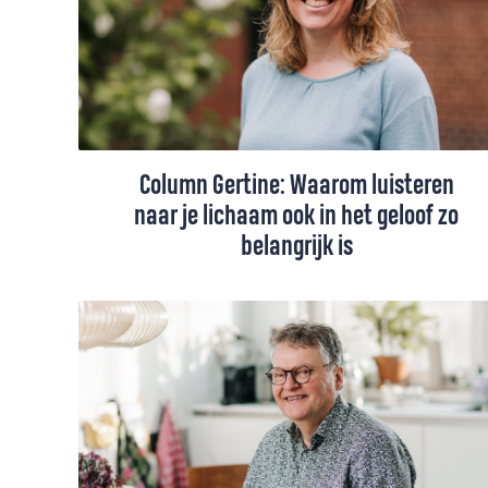
symptoombestrijding in plaats van
ommekeer.”
Column Gertine: Waarom luisteren
naar je lichaam ook in het geloof zo
belangrijk is
Denken en doen. Lichaam en ziel. Het
vieren van het avondmaal is een onmisbare
aanvulling op de woorden die we horen in
de kerk, vindt Gertine Blom.