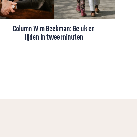
Column Wim Beekman: Geluk en
lijden in twee minuten
De oudste kleindochter van Wim Beekman
heeft haar opa nodig voor de
godsdienstles. In een filmpje van twee
minuten moet hij vijf vragen beantwoorden.
Wanneer hij het terugziet, valt hem op dat
hij in een beperkte tijd misschien nog wel
duidelijker kan zijn dan in een hele preek.