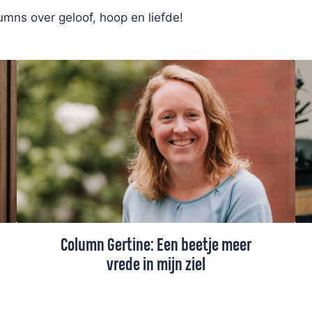
mns over geloof, hoop en liefde!
Column Gertine: Een beetje meer
vrede in mijn ziel
Ds. Gertine Blom maakte een bijzondere