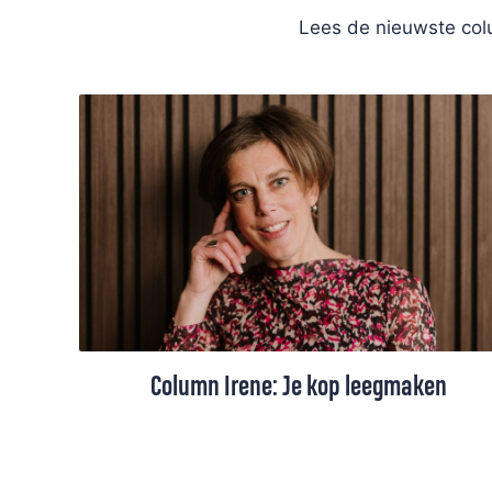
Lees de nieuwste colu
Column Irene: Je kop leegmaken
Als de agenda van Irene van der Meulen
overvol is, dan moet ze eerst haar kop