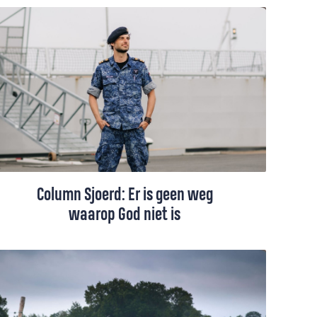
Onlangs reisde Rokus Maasland naar
Oekraïne, waar de oorlog overal voelbaar
is. De hoop en hopeloosheid waar je in
vredestijd omheen kunt leven, dienen zich
in oorlogstijd met volle kracht aan. Dan
gaat het niet meer over carrière, succes of
status.
Column Sjoerd: Er is geen weg
waarop God niet is
Vloeken, gebrokenheid, een wereld ver van
de kerk, toch ervaart vlootpredikant Sjoerd
Muller God juist daar onverwacht dichtbij.
Aan de hand van de gelijkenis van de