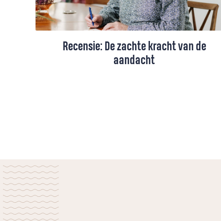
Recensie: De zachte kracht van de
aandacht
Niet diagnoses, cijfers en protocollen
werken helend, maar aandacht. De Frans-
joodse denker Simone Weil leefde
aandacht op een radicale manier. Haar
stem is actueler dan ooit, vindt Martin
Snaterse.