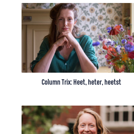
leegmaken voordat er weer ruimte komt.
Lege tijd is nodig, een tijd zonder moeten.
Daar is niet per se een vakantie voor
nodig.
Column Trix: Heet, heter, heetst
Trix Vahl vroeg zich tijdens de hete
nachten van de afgelopen weken af hoe
het kan dat we als mensheid zo rustig
blijven onder deze suïcide op
wereldschaal. “We kiezen voor