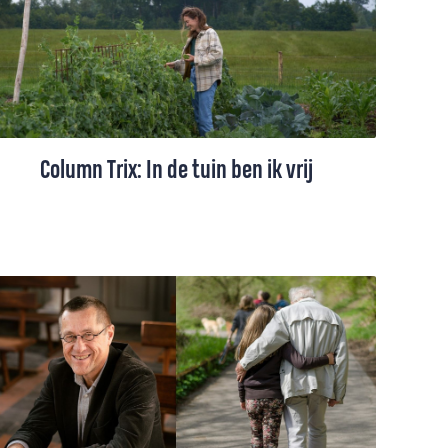
verloren zoon schrijft hij over verdwalen,
thuiskomen en een God die blijft zoeken.
Column Trix: In de tuin ben ik vrij
Het werk is een eeuwige strijd tegen
onkruid, maar in haar moestuin voelt Trix
Vahl zich vrij. ‘Dit is de plek waar ik wil
werken. Hier ben ik met God. Hier in de
tuin.’