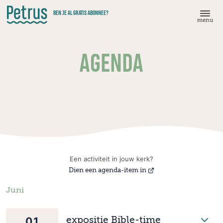
Doorgaan
BEN JE AL GRATIS ABONNEE?
naar
menu
hoofdinhoud
AGENDA
Een activiteit in jouw kerk?
Dien een agenda-item in
Juni
01
expositie Bible-time