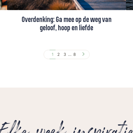
Overdenking: Ga mee op de weg van
geloof, hoop en liefde
‘Ga mee!’ is het jaarthema van de
Protestantse Kerk voor 2023-2024. Een
1
2
3
...
8
oproep om samen getuige te zijn van
geloof, hoop en liefde.
Elke week inspirati