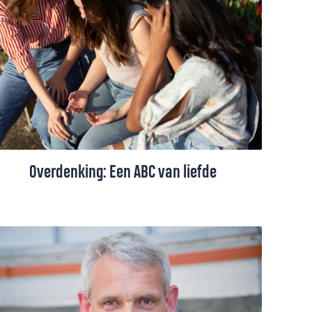
wanneer laat je je werkelijk zien als
iemands naaste? Die vraag stelt pastor Rixt
Koekkoek-de Boer zich als ze dieper
nadenkt over de positie van de overvallen
man in het verhaal van de barmhartige
Samaritaan.
Overdenking: Een ABC van liefde
Ds. Erick Versloot hanteert een ‘ABC van
liefde’. Als we die in de praktijk brengen,
dan groeit de liefde. In relaties, in werk, in
kerk en maatschappij.