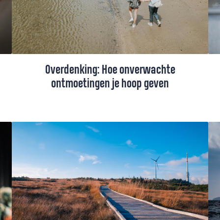
Overdenking: Hoe onverwachte
ontmoetingen je hoop geven
Soms gebeurt het zomaar: een ontmoeting
die je optilt, precies op het moment dat je
het nodig hebt. Iemand die je helpt, een
hand uitsteekt, een bemoedigend woord
spreekt. Alsof de hemel even de aarde
raakt.