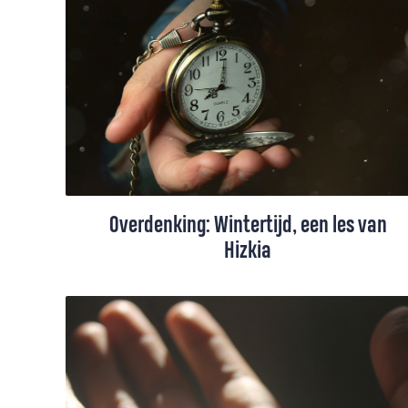
kopten diverse media na het recente
onderzoek ‘God in Nederland’. Is er onder
de jonge generatie inderdaad weer nieuwe
interesse in geloof? En wat merken kerken
daar eigenlijk van?
Overdenking: Wintertijd, een les van
Hizkia
Soms voelt het alsof de tijd vliegt, soms
juist alsof de tijd stilstaat. Maar vandaag is
de klok verzet en krijg je een uur extra.
Wat ga je ermee doen?