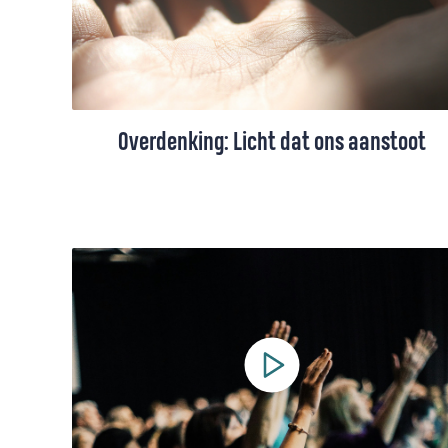
Overdenking: Licht dat ons aanstoot
In een tijd van toenemende verkilling en
verharding is het bittere noodzaak om de
weg naar het licht open te houden,
constateert ds. Wouter van Laar. We
hebben daar een verantwoordelijkheid in.