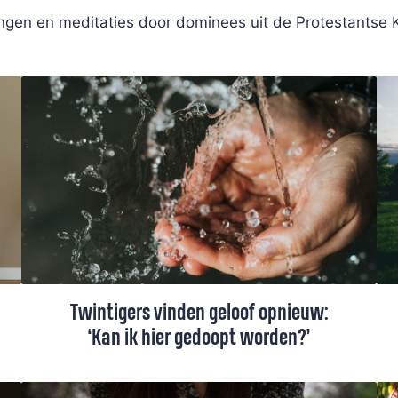
ingen en meditaties door dominees uit de Protestantse 
Twintigers vinden geloof opnieuw:
‘Kan ik hier gedoopt worden?’
Een 21-jarige kerkganger vraagt ds. Dick