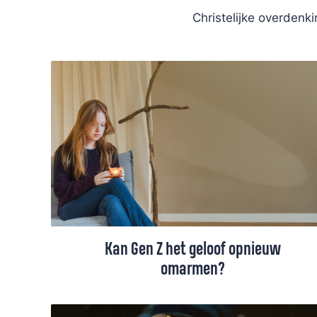
Christelijke overdenk
Kan Gen Z het geloof opnieuw
omarmen?
‘Het geloof is weer ‘hot’ onder jongeren’,