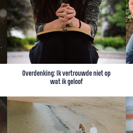
Wolters na de dienst: 'Kan ik hier gedoopt
worden?' Hij is niet de enige twintiger die,
seculier opgegroeid, nu op zoek gaat naar
God.
Overdenking: Ik vertrouwde niet op
wat ik geloof
Een jaar geleden gleed ds. Jantine
Heuvelink met haar fiets onderuit op een
spekgladde weg en brak haar bovenbeen.
Accepteren dat ze een tijd niet kon
werken, vond ze het allermoeilijkste.