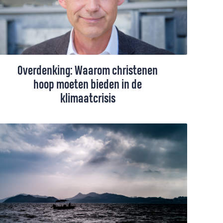
Overdenking: Waarom christenen
hoop moeten bieden in de
klimaatcrisis
Terwijl klimaatangst onze samenleving
verlamt, hebben christenen iets unieks te
bieden: hoop gebaseerd op het verhaal van
Gods schepping. Van de eerste lichtflits tot
aan onze huidige klimaatcrisis - dit verhaal
toont ons niet alleen waar we vandaan
komen, maar ook waartoe we geroepen
zijn, zegt Heino Falcke.