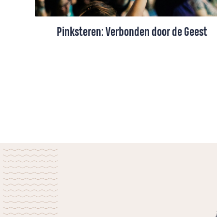
Pinksteren: Verbonden door de Geest
Iedereen ontvangt de heilige Geest als
individu. Maar nog belangrijker is dat de
Geest ons als gemeenschap verbindt,
vertelt ds. René de Reuver.