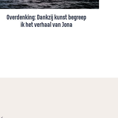
Overdenking: Dankzij kunst begreep
ik het verhaal van Jona
Dankzij een tentoonstelling met
kunstwerken van vluchtelingen, begreep ik
ineens het verhaal van Jona. Net als de
profeet bleef ik achter met Gods
indringende vraag zonder antwoord.
e