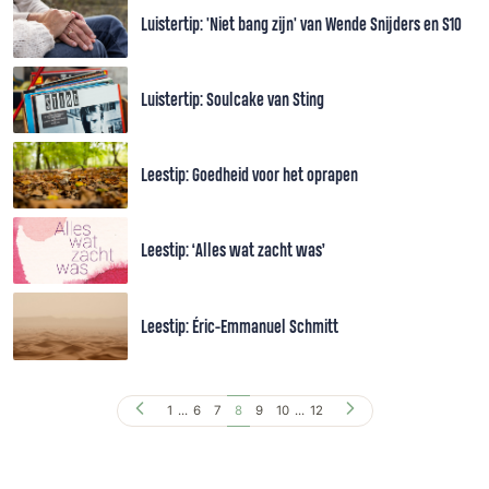
Luistertip: 'Niet bang zijn' van Wende Snijders en S10
Luistertip: Soulcake van Sting
Leestip: Goedheid voor het oprapen
Leestip: ‘Alles wat zacht was’
Leestip: Éric-Emmanuel Schmitt
1
...
6
7
8
9
10
...
12