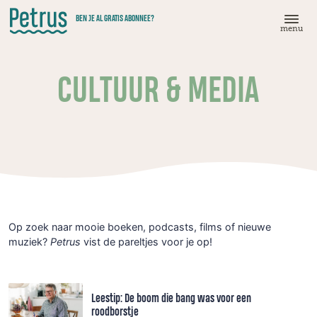
Doorgaan
BEN JE AL GRATIS ABONNEE?
naar
menu
hoofdinhoud
CULTUUR & MEDIA
Op zoek naar mooie boeken, podcasts, films of nieuwe
muziek?
Petrus
vist de pareltjes voor je op!
Leestip: De boom die bang was voor een
roodborstje