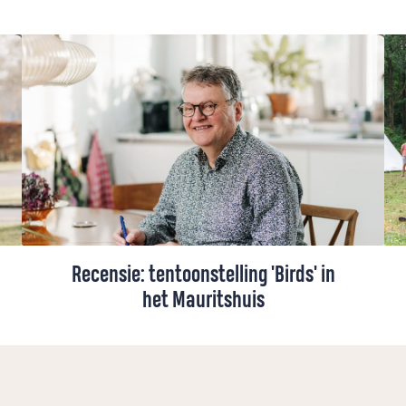
Recensie: tentoonstelling 'Birds' in
het Mauritshuis
Martin Snaterse bekeek de tentoonstelling
Birds in het Mauritshuis in Den Haag. Alles
is uit de kast gehaald om de relatie mens-