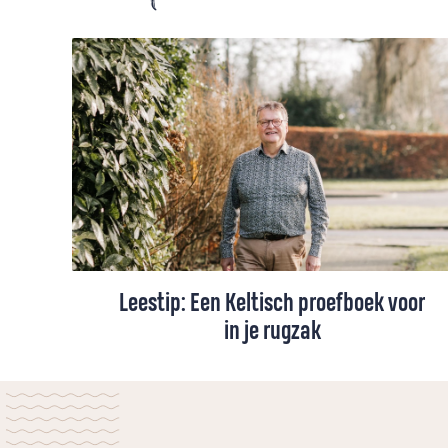
Leestip: Een Keltisch proefboek voor
in je rugzak
Ontmoet je God in de natuur? Kan een
wandeling in de hoge bergen je geloof
verdiepen? Is de natuur een spiegel van