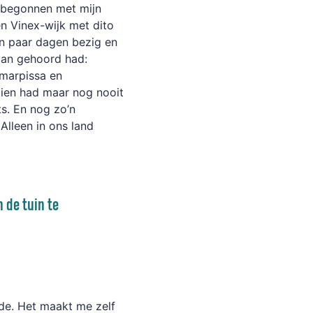
k begonnen met mijn
en Vinex-wijk met dito
en paar dagen bezig en
 van gehoord had:
smarpissa en
zien had maar nog nooit
s. En nog zo’n
Alleen in ons land
n de tuin te
de. Het maakt me zelf