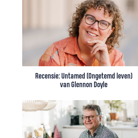
wandeling in de hoge bergen je geloof
verdiepen? Is de natuur een spiegel van
onze ziel? Martin Snaterse raakte
geïnspireerd door de gebeden,
overwegingen en gedichten van David
Cole.
Recensie: Untamed (Ongetemd leven)
van Glennon Doyle
Lisanne Bouma las de bestseller Ongetemd
Leven van de Amerikaanse auteur en
queer-activiste Glennon Doyle, een
prachtig en eerlijk pleidooi om te gaan
luisteren naar hoe je bedoeld bent.