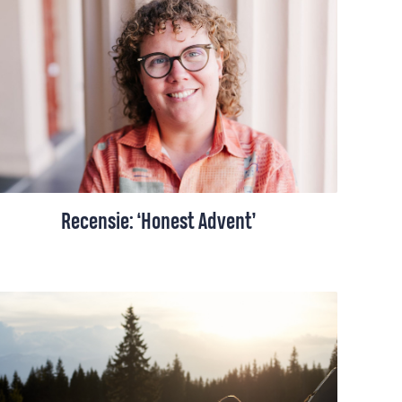
proefplekken of pioniersplekken genoemd
– ervaar je ontmoeting, zingeving en
inspiratie op verrassend nieuwe of juist
eeuwenoude manieren.
Recensie: ‘Honest Advent’
Lisanne Bouma leest samen met haar
vriendin elke dag een hoofdstuk uit ‘Honest
Advent’, in afwachting van de komst van
het kerstkind. “Ik heb mijn ultieme, eerlijke
start van Advent gevonden.”