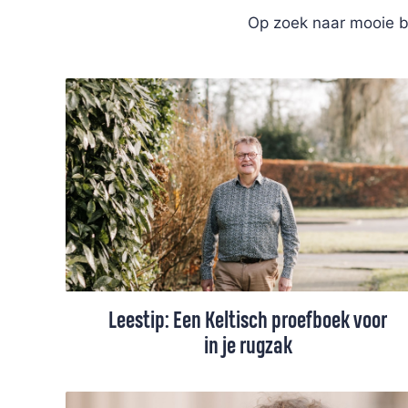
Op zoek naar mooie b
Leestip: Een Keltisch proefboek voor
in je rugzak
Ontmoet je God in de natuur? Kan een