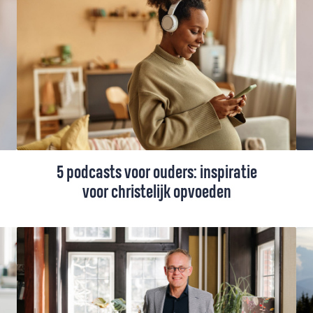
Verberkmoes (27) niet zo lekker in haar vel
zat, stuitte ze via de socials op een bericht
dat haar raakte.
5 podcasts voor ouders: inspiratie
voor christelijk opvoeden
In een tijd waarin kinderen worden
overspoeld met prikkels en meningen, kan
geloofsopvoeding best een uitdaging zijn.
Gelukkig bestaan er genoeg christelijke
podcasts die niet alleen inspireren, maar