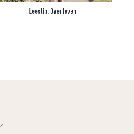
Leestip: Over leven
Voor een pelgrimage hoef je niet naar
Santiago of Rome, constateert Martin
Snaterse na het lezen van de novelle Over
leven. Hij las het boekje in de trein en
knoopte spontaan een gesprek aan met de
mensen die tegenover hem zaten.
e