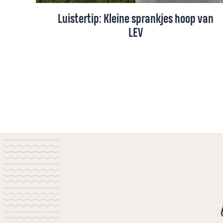
Luistertip: Kleine sprankjes hoop van
LEV
Soms zijn het de kleine dingen die het
leven bijzonder maken. Een onverwachte
glimlach, een liedje dat precies op het
juiste moment klinkt, of een straaltje zon
na een grijze dag. Daarover gaat Kleine
sprankjes hoop, de nieuwe single van LEV.
Dit hoopvolle lied herinnert ons eraan dat
God dichtbij is en dat er altijd lichtpuntjes
zijn, zelfs als je denkt dat je die kwijt bent.