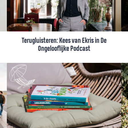
ook lekker relativeren. Want eerlijk:
niemand heeft hét perfecte recept voor
geloofsopvoeding - maar je hoeft het
gelukkig niet alleen te doen.
Terugluisteren: Kees van Ekris in De
Ongelooflijke Podcast
In deze aflevering van De Ongelooflijke
Podcast spreekt Kees van Ekris, scriba van
de Protestantse Kerk Nederland, met
journalist David Boogerd en theoloog
Stefan Paas over de uitdagingen van deze
moeilijke tijden, de invloed van culturele
mythes en hoe verbinding mogelijk blijft in
een verdeelde wereld. Luister de aflevering
nu terug!