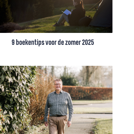
9 boekentips voor de zomer 2025
Van een biografie over de Noordzee tot
het boek van bisschop Mariann Budde, die
viraal ging met haar oproep aan president
Trump. De afgelopen maanden verschenen
er uiteenlopende leestips op Petrus. We
delen de boeken nogmaals, ter inspiratie
voor je vakantie. Welk leesvoer gaat mee in
jouw koffer?