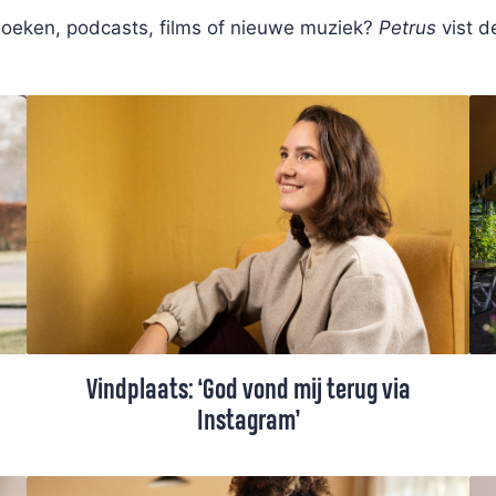
oeken, podcasts, films of nieuwe muziek?
Petrus
vist d
Vindplaats: ‘God vond mij terug via
Instagram’
In een periode dat journalist Lianne