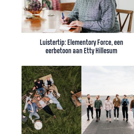
Luistertip: Elementory Force, een
eerbetoon aan Etty Hillesum
Aan de vooravond van de Tweede
Kamerverkiezingen beluisterde Martin
Snaterse het album Elementory Force van
de Middelburgse folkgroep Sunshine
Cleaners. Het is een eerbetoon aan Etty
Hillesum.