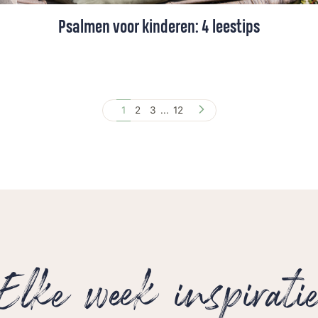
Psalmen voor kinderen: 4 leestips
Tussen het gestuiter door de kamer en de
zoveelste discussie over wie eerst mag,
herken je het vast wel: de emoties vliegen
1
2
3
...
12
soms alle kanten op met jonge kinderen.
Vaak zelfs binnen vijf minuten, en zowel bij
je kind als bij jezelf. Daarom is het goed te
weten dat al die gevoelens ook een plek
hebben in de Bijbel, in de psalmen.
Elke week inspirati