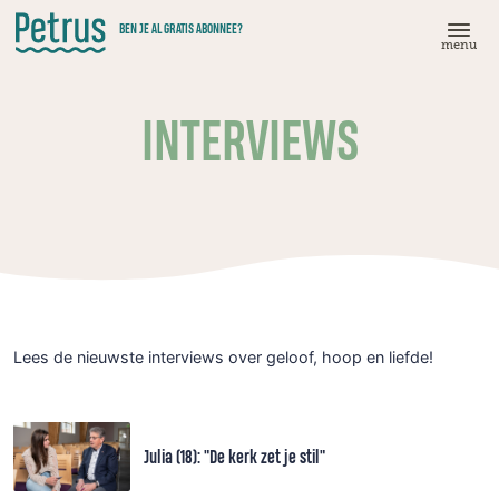
Doorgaan
BEN JE AL GRATIS ABONNEE?
naar
menu
hoofdinhoud
INTERVIEWS
Lees de nieuwste interviews over geloof, hoop en liefde!
Julia (18): "De kerk zet je stil"