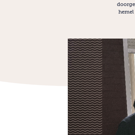
doorgee
hemel 