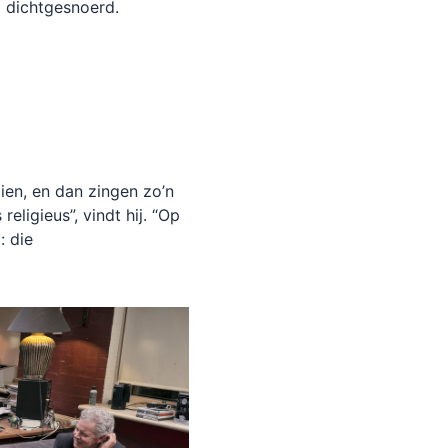
d dichtgesnoerd.
en, en dan zingen zo’n
eligieus”, vindt hij. “Op
: die