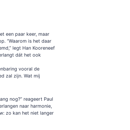
t het een paar keer, maar
 op. “Waarom is het daar
temd,” legt Han Kooreneef
erlangt dát het ook
penbaring vooral de
 zal zijn. Wat mij
lang nog?” reageert Paul
 verlangen naar harmonie,
: zo kan het niet langer