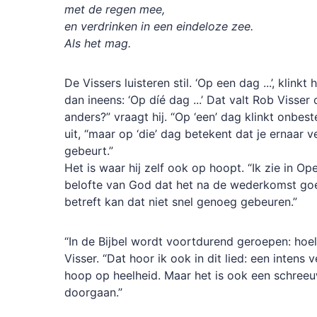
met de regen mee,
en verdrinken in een eindeloze zee.
Als het mag.
De Vissers luisteren stil. ‘Op een dag ...’, klink
dan ineens: ‘Op díé dag ...’ Dat valt Rob Visser
anders?” vraagt hij. “Op ‘een’ dag klinkt onbes
uit, “maar op ‘die’ dag betekent dat je ernaar v
gebeurt.”
Het is waar hij zelf ook op hoopt. “Ik zie in O
belofte van God dat het na de wederkomst goed
betreft kan dat niet snel genoeg gebeuren.”
“In de Bijbel wordt voortdurend geroepen: hoe
Visser. “Dat hoor ik ook in dit lied: een intens
hoop op heelheid. Maar het is ook een schreeuw
doorgaan.”