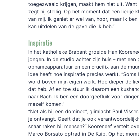
toegezwaaid krijgen, maakt hem niet uit. Want het
zegt hij stellig. Op het moment dat een liedje kl
van mij. Ik geniet er wel van, hoor, maar ik be
kan uitdelen van de gave die ik heb.”
Inspiratie
In het katholieke Brabant groeide Han Koorene
jongen. In de studio achter zijn huis – met een 
opnameapparatuur en een crucifix aan de muur –
idee heeft hoe inspiratie precies werkt. “Soms l
word boven mijn eigen werk. Hoe dieper de liedj
dat heb. Af en toe stuur ik daarom een kushand
naar Bach. Ik ben een doorgeefluik voor dingen
mezelf komen.”
“Net als bij een dominee”, glimlacht Paul Visse
je ontvangt. Geeft dat je ook verantwoordelijkh
snaar raken bij mensen?” Kooreneef vertelt ove
Marco Borsato optrad in De Kuip. Op het momen