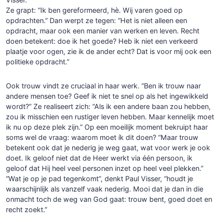
Ze grapt: “Ik ben gereformeerd, hè. Wij varen goed op
opdrachten.” Dan werpt ze tegen: “Het is niet alleen een
opdracht, maar ook een manier van werken en leven. Recht
doen betekent: doe ik het goede? Heb ik niet een verkeerd
plaatje voor ogen, zie ik de ander echt? Dat is voor mij ook een
politieke opdracht.”
Ook trouw vindt ze cruciaal in haar werk. “Ben ik trouw naar
andere mensen toe? Geef ik niet te snel op als het ingewikkeld
wordt?” Ze realiseert zich: “Als ik een andere baan zou hebben,
zou ik misschien een rustiger leven hebben. Maar kennelijk moet
ik nu op deze plek zijn.” Op een moeilijk moment bekruipt haar
soms wel de vraag: waarom moet ík dit doen? “Maar trouw
betekent ook dat je nederig je weg gaat, wat voor werk je ook
doet. Ik geloof niet dat de Heer werkt via één persoon, ik
geloof dat Hij heel veel personen inzet op heel veel plekken.”
“Wat je op je pad tegenkomt”, denkt Paul Visser, “houdt je
waarschijnlijk als vanzelf vaak nederig. Mooi dat je dan in die
onmacht toch de weg van God gaat: trouw bent, goed doet en
recht zoekt.”