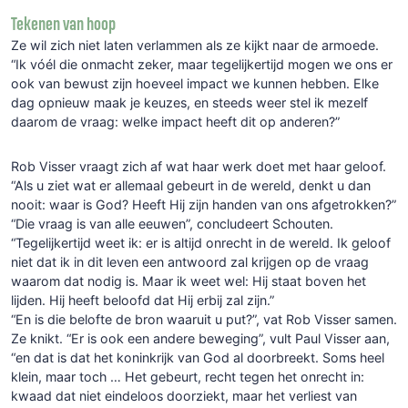
Tekenen van hoop
Ze wil zich niet laten verlammen als ze kijkt naar de armoede.
“Ik vóél die onmacht zeker, maar tegelijkertijd mogen we ons er
ook van bewust zijn hoeveel impact we kunnen hebben. Elke
dag opnieuw maak je keuzes, en steeds weer stel ik mezelf
daarom de vraag: welke impact heeft dit op anderen?”
Rob Visser vraagt zich af wat haar werk doet met haar geloof.
“Als u ziet wat er allemaal gebeurt in de wereld, denkt u dan
nooit: waar is God? Heeft Hij zijn handen van ons afgetrokken?”
“Die vraag is van alle eeuwen”, concludeert Schouten.
“Tegelijkertijd weet ik: er is altijd onrecht in de wereld. Ik geloof
niet dat ik in dit leven een antwoord zal krijgen op de vraag
waarom dat nodig is. Maar ik weet wel: Hij staat boven het
lijden. Hij heeft beloofd dat Hij erbij zal zijn.”
“En is die belofte de bron waaruit u put?”, vat Rob Visser samen.
Ze knikt. “Er is ook een andere beweging”, vult Paul Visser aan,
“en dat is dat het koninkrijk van God al doorbreekt. Soms heel
klein, maar toch … Het gebeurt, recht tegen het onrecht in:
kwaad dat niet eindeloos doorziekt, maar het verliest van