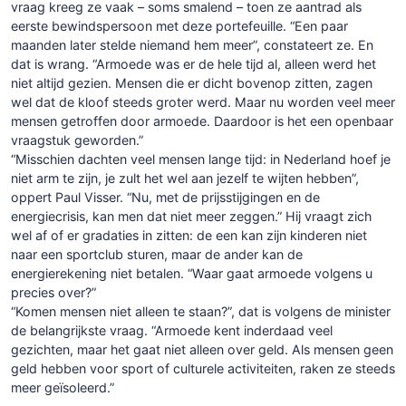
vraag kreeg ze vaak – soms smalend – toen ze aantrad als
eerste bewindspersoon met deze portefeuille. “Een paar
maanden later stelde niemand hem meer”, constateert ze. En
dat is wrang. “Armoede was er de hele tijd al, alleen werd het
niet altijd gezien. Mensen die er dicht bovenop zitten, zagen
wel dat de kloof steeds groter werd. Maar nu worden veel meer
mensen getroffen door armoede. Daardoor is het een openbaar
vraagstuk geworden.”
“Misschien dachten veel mensen lange tijd: in Nederland hoef je
niet arm te zijn, je zult het wel aan jezelf te wijten hebben”,
oppert Paul Visser. “Nu, met de prijsstijgingen en de
energiecrisis, kan men dat niet meer zeggen.” Hij vraagt zich
wel af of er gradaties in zitten: de een kan zijn kinderen niet
naar een sportclub sturen, maar de ander kan de
energierekening niet betalen. “Waar gaat armoede volgens u
precies over?”
“Komen mensen niet alleen te staan?”, dat is volgens de minister
de belangrijkste vraag. “Armoede kent inderdaad veel
gezichten, maar het gaat niet alleen over geld. Als mensen geen
geld hebben voor sport of culturele activiteiten, raken ze steeds
meer geïsoleerd.”