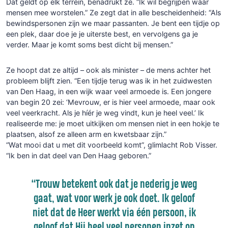
Dat geldt op elk terrein, benadrukt ze. “Ik wil begrijpen waar
mensen mee worstelen.” Ze zegt dat in alle bescheidenheid: “Als
bewindspersonen zijn we maar passanten. Je bent een tijdje op
een plek, daar doe je je uiterste best, en vervolgens ga je
verder. Maar je komt soms best dicht bij mensen.”
Ze hoopt dat ze altijd – ook als minister – de mens achter het
probleem blijft zien. “Een tijdje terug was ik in het zuidwesten
van Den Haag, in een wijk waar veel armoede is. Een jongere
van begin 20 zei: ‘Mevrouw, er is hier veel armoede, maar ook
veel veerkracht. Als je híér je weg vindt, kun je heel veel.’ Ik
realiseerde me: je moet uitkijken om mensen niet in een hokje te
plaatsen, alsof ze alleen arm en kwetsbaar zijn.”
“Wat mooi dat u met dit voorbeeld komt”, glimlacht Rob Visser.
“Ik ben in dat deel van Den Haag geboren.”
“Trouw betekent ook dat je nederig je weg
gaat, wat voor werk je ook doet. Ik geloof
niet dat de Heer werkt via één persoon, ik
geloof dat Hij heel veel personen inzet op