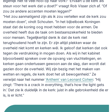
eigenlijk niet te veel hooi op haar vork? “Ervaart u de kerk als
steun voor het werk dat u doet?” vraagt Rob Visser zich af. “Of
zou ze andere accenten moeten leggen?”
“Het zou aanmatigend zijn als ik zou vertellen wat de kerk zou
moeten doen”, vindt Schouten. “In het bijbelboek Koningen
staat dat de koning oog moet hebben voor de armen. De
overheid heeft dus de taak om bestaanszekerheid te bieden
voor mensen. Tegelijkertijd denk ik dat de kerk niet
terughoudend hoeft te zijn. Er zijn altijd plekken waar de
overheid niet komt en kerken wél. Ik geloof dat kerken dat ook
tegen de verdrukking in mogen doen. Als wij in het kabinet
bijvoorbeeld spreken over de opvang van vluchtelingen, en
kerken gaan ondertussen gewoon aan de slag, dan wordt dat
gezien door de overheid. Wij zijn bezig met het maken van
wetten en regels, de kerk doet het uit bewogenheid.” Ze
verwijst naar het nummer
‘Anthem’ van Leonard Cohen
: “Hij
zingt: ‘There is a crack in everything, that’s how the light gets
in.’ Dat zie ik duidelijk in de kerk: juist in alle gebrokenheid die er
is, is er licht.”