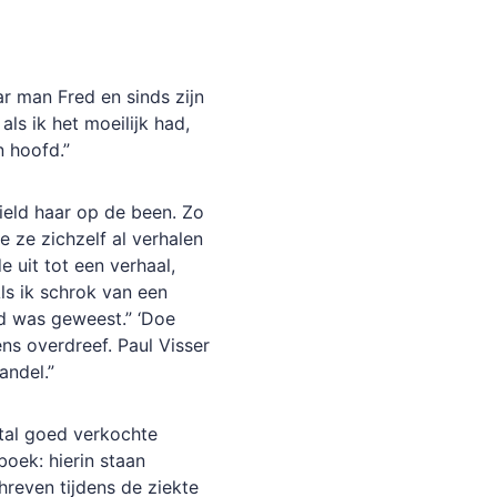
ar man Fred en sinds zijn
als ik het moeilijk had,
n hoofd.”
ield haar op de been. Zo
de ze zichzelf al verhalen
 uit tot een verhaal,
ls ik schrok van een
od was geweest.” ‘Doe
ns overdreef. Paul Visser
andel.”
antal goed verkochte
boek: hierin staan
hreven tijdens de ziekte