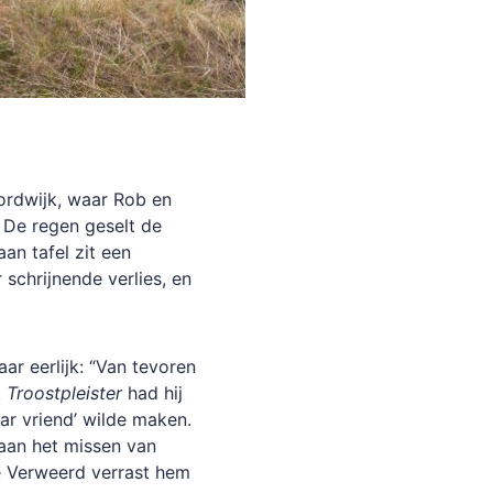
oordwijk, waar Rob en
 De regen geselt de
an tafel zit een
 schrijnende verlies, en
r eerlijk: “Van tevoren
k
Troostpleister
had hij
ar vriend’ wilde maken.
 aan het missen van
e Verweerd verrast hem