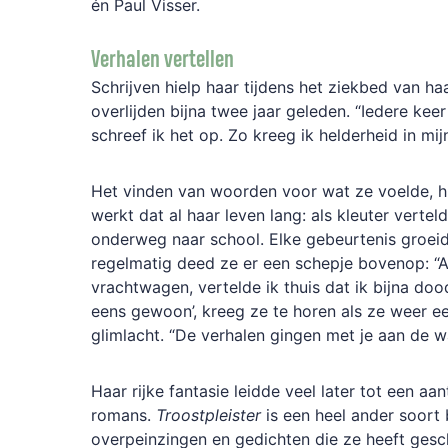
én Paul Visser.
Verhalen vertellen
Schrijven hielp haar tijdens het ziekbed van ha
overlijden bijna twee jaar geleden. “Iedere keer 
schreef ik het op. Zo kreeg ik helderheid in mij
Het vinden van woorden voor wat ze voelde, h
werkt dat al haar leven lang: als kleuter vertel
onderweg naar school. Elke gebeurtenis groeide
regelmatig deed ze er een schepje bovenop: “A
vrachtwagen, vertelde ik thuis dat ik bijna do
eens gewoon’, kreeg ze te horen als ze weer ee
glimlacht. “De verhalen gingen met je aan de w
Haar rijke fantasie leidde veel later tot een a
romans.
Troostpleister
is een heel ander soort 
overpeinzingen en gedichten die ze heeft gesc