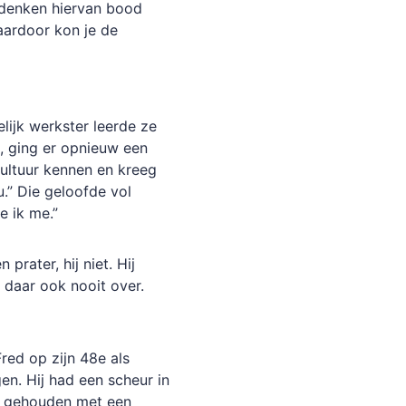
edenken hiervan bood
Daardoor kon je de
lijk werkster leerde ze
d, ging er opnieuw een
cultuur kennen en kreeg
.” Die geloofde vol
e ik me.”
prater, hij niet. Hij
 daar ook nooit over.
red op zijn 48e als
en. Hij had een scheur in
ng gehouden met een