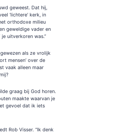
uwd geweest. Dat hij,
el ‘lichtere’ kerk, in
et orthodoxe milieu
een geweldige vader en
je uitverkoren was.”
gewezen als ze vrolijk
oort mensen’ over de
st vaak alleen maar
mij?
ilde graag bij God horen.
fouten maakte waarvan je
et gevoel dat ik iets
dt Rob Visser. “Ik denk