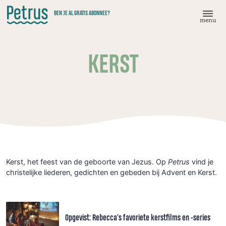
Doorgaan
BEN JE AL GRATIS ABONNEE?
naar
menu
hoofdinhoud
KERST
Kerst, het feest van de geboorte van Jezus. Op
Petrus
vind je
christelijke liederen, gedichten en gebeden bij Advent en Kerst.
Opgevist: Rebecca's favoriete kerstfilms en -series