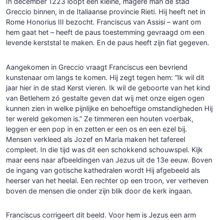
In december 1223 loopt een kleine, magere man de stad
Greccio binnen, in de Italiaanse provincie Rieti. Hij heeft net in
Rome Honorius III bezocht. Franciscus van Assisi – want om
hem gaat het – heeft de paus toestemming gevraagd om een
levende kerststal te maken. En de paus heeft zijn fiat gegeven.
Aangekomen in Greccio vraagt Franciscus een bevriend
kunstenaar om langs te komen. Hij zegt tegen hem: “Ik wil dit
jaar hier in de stad Kerst vieren. Ik wil de geboorte van het kind
van Betlehem zó gestalte geven dat wij met onze eigen ogen
kunnen zien in welke pijnlijke en behoeftige omstandigheden Hij
ter wereld gekomen is.” Ze timmeren een houten voerbak,
leggen er een pop in en zetten er een os en een ezel bij.
Mensen verkleed als Jozef en Maria maken het tafereel
compleet. In die tijd was dit een schokkend schouwspel. Kijk
maar eens naar afbeeldingen van Jezus uit de 13e eeuw. Boven
de ingang van gotische kathedralen wordt Hij afgebeeld als
heerser van het heelal. Een rechter op een troon, ver verheven
boven de mensen die onder zijn blik door de kerk ingaan.
Franciscus corrigeert dit beeld. Voor hem is Jezus een arm