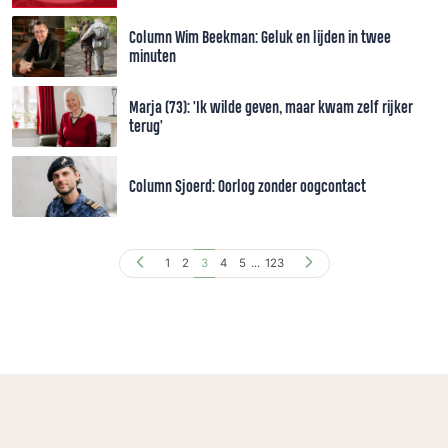
Column Wim Beekman: Geluk en lijden in twee
minuten
Marja (73): 'Ik wilde geven, maar kwam zelf rijker
terug'
Column Sjoerd: Oorlog zonder oogcontact
1
2
3
4
5
...
123