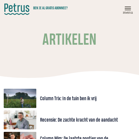
Doorgaan
BEN JE AL GRATIS ABONNEE?
naar
menu
hoofdinhoud
ARTIKELEN
Column Trix: In de tuin ben ik vrij
Recensie: De zachte kracht van de aandacht
Column Wim: De laatste pootjes van de