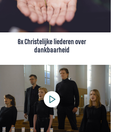
6x Christelijke liederen over
dankbaarheid
Danken voor de dag, voor beterschap,
voor lekker eten en drinken, voor een
gezellige avond met vrienden… Er zijn veel
redenen om dankbaar te zijn. Met deze
christelijke liederen kun je je dankbaarheid
uiten naar God.