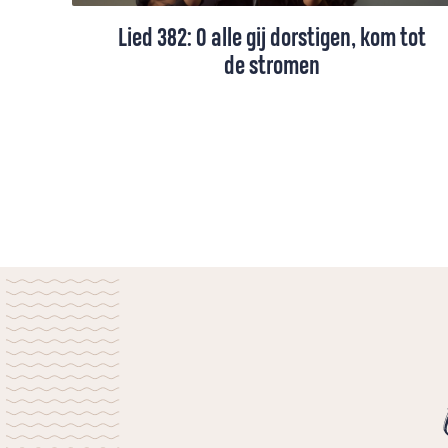
Lied 382: O alle gij dorstigen, kom tot
de stromen
Lied 382, gezongen door Joy Wielkens