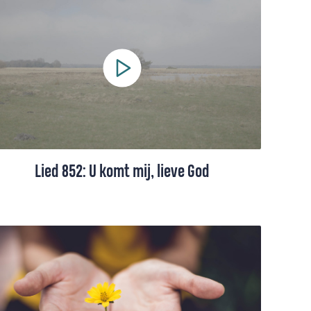
Lied 852: U komt mij, lieve God
Lied 852 uit het Liedboek, gezongen door
een koor