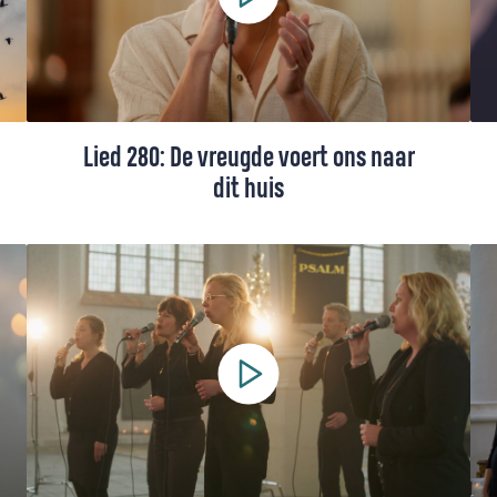
teksten en toelichting.
Lied 280: De vreugde voert ons naar
dit huis
Lied 280, gezongen door Mitch Wolterink