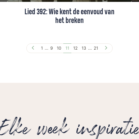
Lied 392: Wie kent de eenvoud van
het breken
Lied 392, gezongen door een koor o.l.v.
Rineke de Wit
1
...
9
10
11
12
13
...
21
Elke week inspirati