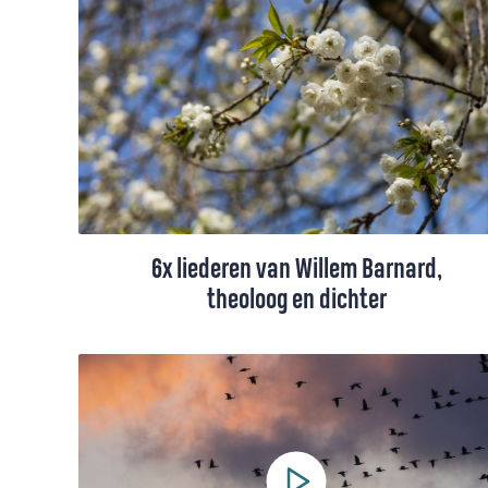
tekst, toelichting en bladmuziek.
6x liederen van Willem Barnard,
theoloog en dichter
Willem Barnard, ook bekend onder zijn
pseudoniem Guillaume van de Graft, is een
van de belangrijkste dichters van nieuwe
gezangen in het Liedboek voor de Kerken.
Meer dan zeventig liederen uit het liedboek