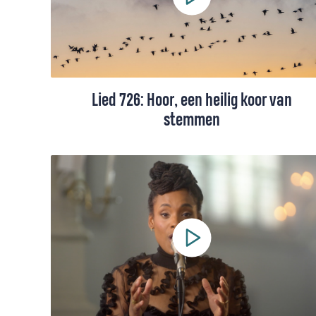
zijn van zijn hand, nog afgezien van de
berijmde psalmen. De Petrus-redactie zet
een aantal klassiekers voor je op een rij.
Lied 726: Hoor, een heilig koor van
stemmen
Lied 726 uit het Liedboek, gezongen door
Mitch Wolterink