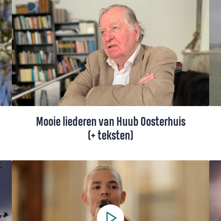
een manier om samen met je kinderen even
bewust stil te staan bij het eten en God
daarvoor te danken. En daarnaast is het
ook gewoonweg gezellig. Wel zo fijn, als
de rest van de maaltijd soms wat stress
kan opleveren... In dit artikel vind je
inspiratie voor christelijke kinderliedjes om
te zingen voor (of na) het eten.
Mooie liederen van Huub Oosterhuis
(+ teksten)
Huub Oosterhuis schreef prachtige
liederen, waarvan een groot aantal is
opgenomen in het Liedboek. Hieronder
vind je een selectie, waaronder een aantal
van zijn meest populaire liederen, inclusief