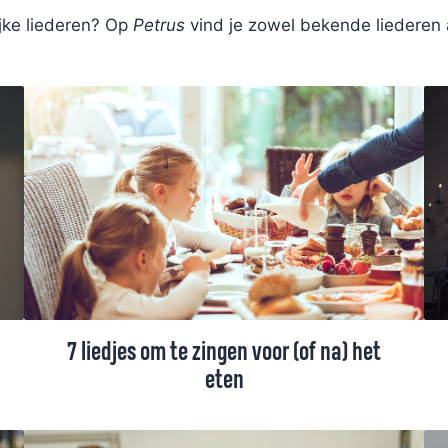
ijke liederen? Op
Petrus
vind je zowel bekende liederen
7 liedjes om te zingen voor (of na) het
eten
Samen zingen is leuk! Ook aan tafel. Het is