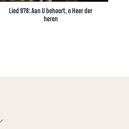
Lied 978: Aan U behoort, o Heer der
heren
Lied 978, gezongen door een projectkoor
o.l.v. Hanna Rijken.
e