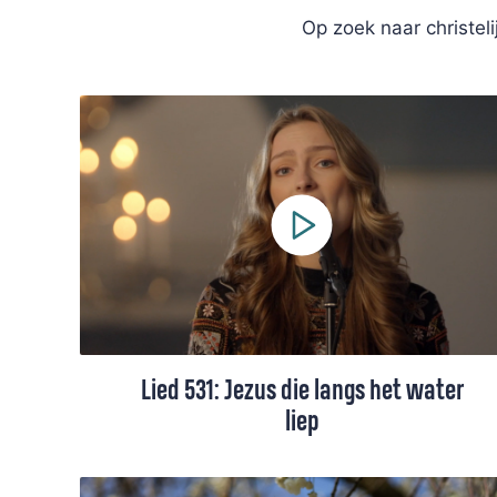
Op zoek naar christel
Lied 531: Jezus die langs het water
liep
LIed 531, gezongen door Eline Segers. Met