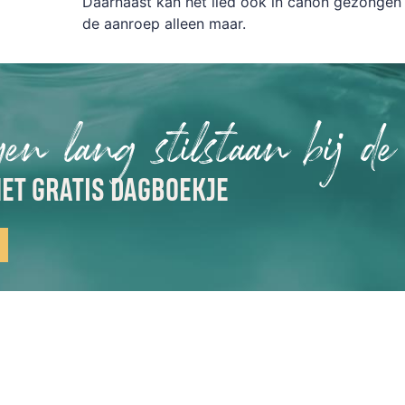
Daarnaast kan het lied ook in canon gezongen
de aanroep alleen maar.
gen lang stilstaan bij de
ET GRATIS DAGBOEKJE