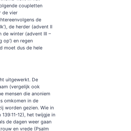
volgende coupletten
 de vier
chtereenvolgens de
lk’), de herder (advent II
 de winter (advent III –
lg op’) en regen
ied moet dus de hele
ht uitgewerkt. De
aam (vergelijk ook
ene mensen die anoniem
os omkomen in de
ij worden gezien. Wie in
m 139:11-12), het twijgje in
 als de dagen weer gaan
 trouw en vrede (Psalm