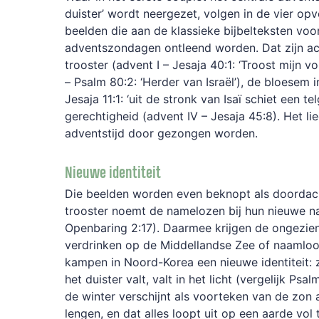
duister’ wordt neergezet, volgen in de vier op
beelden die aan de klassieke bijbelteksten voor
adventszondagen ontleend worden. Dat zijn a
trooster (advent I – Jesaja 40:1: ‘Troost mijn vo
– Psalm 80:2: ‘Herder van Israël’), de bloesem in
Jesaja 11:1: ‘uit de stronk van Isaï schiet een te
gerechtigheid (advent IV – Jesaja 45:8). Het l
adventstijd door gezongen worden.
Nieuwe identiteit
Die beelden worden even beknopt als doordac
trooster noemt de namelozen bij hun nieuwe n
Openbaring 2:17). Daarmee krijgen de ongezi
verdrinken op de Middellandse Zee of naamlo
kampen in Noord-Korea een nieuwe identiteit: z
het duister valt, valt in het licht (vergelijk Psal
de winter verschijnt als voorteken van de zon
lengen, en dat alles loopt uit op een aarde vol