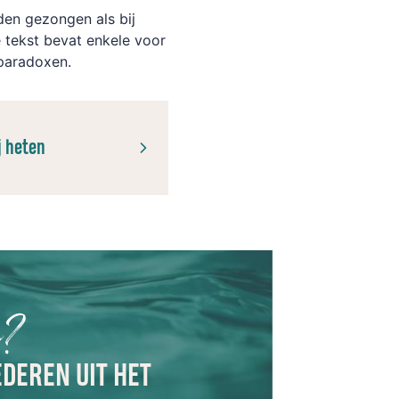
en gezongen als bij
 tekst bevat enkele voor
 paradoxen.
j heten
n?
EDEREN UIT HET