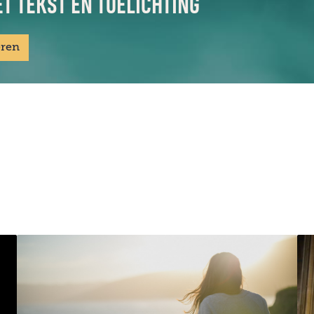
T TEKST EN TOELICHTING
eren