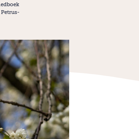
liedboek
 Petrus-