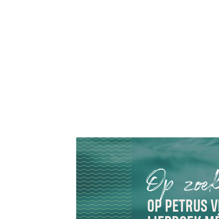
Op zoek
OP PETRUS V