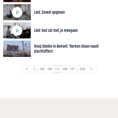
Lied: Zoveel gegeven
Lied: God zal met je meegaan
Hoop bieden in Beiroet: ‘Kerken staan naast
slachtoffers’
1
...
113
114
115
116
117
...
123