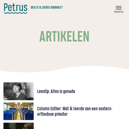
Doorgaan
BEN JE AL GRATIS ABONNEE?
naar
menu
hoofdinhoud
ARTIKELEN
Leestip: Alles is genade
Column Esther: Wat ik leerde van een oosters-
orthodoxe priester