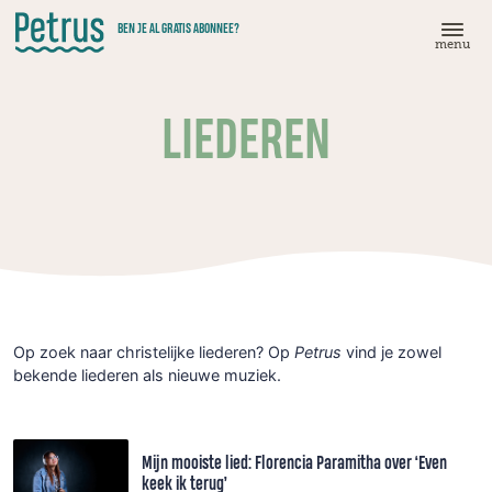
Doorgaan
BEN JE AL GRATIS ABONNEE?
naar
menu
hoofdinhoud
LIEDEREN
Op zoek naar christelijke liederen? Op
Petrus
vind je zowel
bekende liederen als nieuwe muziek.
Mijn mooiste lied: Florencia Paramitha over ‘Even
keek ik terug’