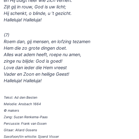
en Hij buigt neer wie zich verheft.
Zijt gij in rouw, God is uw licht;
Hij schenkt, o blinde, u ’t gezicht.
Halleluja! Halleluja!
(7)
Roem dan, gij mensen, en lofzing tezamen
Hem die zo grote dingen doet.
Alles wat adem heeft, roepe nu amen,
zinge nu blijde: God is goed!
Love dan ieder die Hem vreest
Vader en Zoon en heilige Geest!
Halleluja! Halleluja!
Tekst: Ad den Besten
Melodie: Ansbach 1664
© makers
Zang: Suzan Renkema-Paas
Percussie: Frank van Essen
Gitaar: Allard Gosens
Saxofoon/tin whistle: Sjoerd Visser