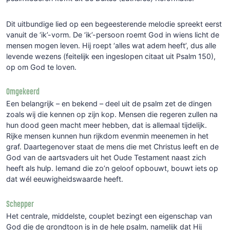
Dit uitbundige lied op een begeesterende melodie spreekt eerst
vanuit de ‘ik’-vorm. De ‘ik’-persoon roemt God in wiens licht de
mensen mogen leven. Hij roept ‘alles wat adem heeft’, dus alle
levende wezens (feitelijk een ingeslopen citaat uit Psalm 150),
op om God te loven.
Omgekeerd
Een belangrijk – en bekend – deel uit de psalm zet de dingen
zoals wij die kennen op zijn kop. Mensen die regeren zullen na
hun dood geen macht meer hebben, dat is allemaal tijdelijk.
Rijke mensen kunnen hun rijkdom evenmin meenemen in het
graf. Daartegenover staat de mens die met Christus leeft en de
God van de aartsvaders uit het Oude Testament naast zich
heeft als hulp. Iemand die zo’n geloof opbouwt, bouwt iets op
dat wél eeuwigheidswaarde heeft.
Schepper
Het centrale, middelste, couplet bezingt een eigenschap van
God die de grondtoon is in de hele psalm, namelijk dat Hij