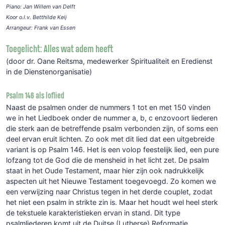
Piano: Jan Willem van Delft
Koor o.l.v. Betthilde Keij
Arrangeur: Frank van Essen
Toegelicht: Alles wat adem heeft
(door dr. Oane Reitsma, medewerker Spiritualiteit en Eredienst
in de Dienstenorganisatie)
Psalm 146 als loflied
Naast de psalmen onder de nummers 1 tot en met 150 vinden
we in het Liedboek onder de nummer a, b, c enzovoort liederen
die sterk aan de betreffende psalm verbonden zijn, of soms een
deel ervan eruit lichten. Zo ook met dit lied dat een uitgebreide
variant is op Psalm 146. Het is een volop feestelijk lied, een pure
lofzang tot de God die de mensheid in het licht zet. De psalm
staat in het Oude Testament, maar hier zijn ook nadrukkelijk
aspecten uit het Nieuwe Testament toegevoegd. Zo komen we
een verwijzing naar Christus tegen in het derde couplet, zodat
het niet een psalm in strikte zin is. Maar het houdt wel heel sterk
de tekstuele karakteristieken ervan in stand. Dit type
psalmliederen komt uit de Duitse (Lutherse) Reformatie.