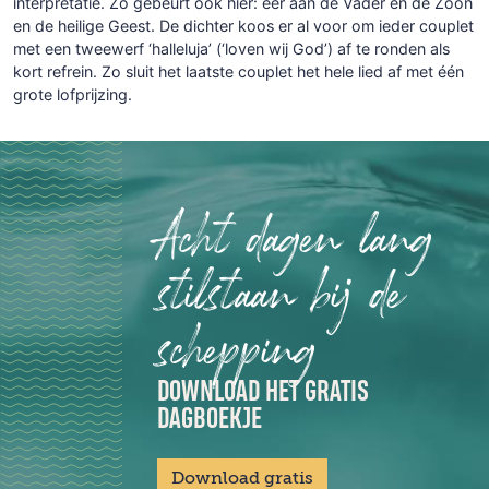
interpretatie. Zo gebeurt ook hier: eer aan de Vader en de Zoon
en de heilige Geest. De dichter koos er al voor om ieder couplet
met een tweewerf ‘halleluja’ (‘loven wij God’) af te ronden als
kort refrein. Zo sluit het laatste couplet het hele lied af met één
grote lofprijzing.
Acht dagen lang
stilstaan bij de
schepping
DOWNLOAD HET GRATIS
DAGBOEKJE
Download gratis