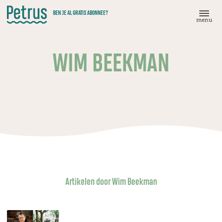
Doorgaan
BEN JE AL GRATIS ABONNEE?
naar
menu
hoofdinhoud
WIM BEEKMAN
Artikelen door Wim Beekman