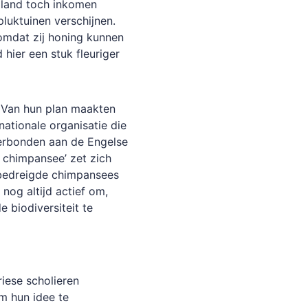
k land toch inkomen
luktuinen verschijnen.
 omdat zij honing kunnen
hier een stuk fleuriger
 Van hun plan maakten
nationale organisatie die
verbonden aan de Engelse
 chimpansee’ zet zich
 bedreigde chimpansees
 nog altijd actief om,
 biodiversiteit te
iese scholieren
m hun idee te