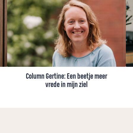
Column Gertine: Een beetje meer
vrede in mijn ziel
Ds. Gertine Blom maakte een bijzondere
vredeswake mee in haar kleine
dorpskerkje: "Het was weinig, maar het
was iets".