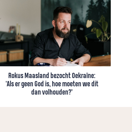
Rokus Maasland bezocht Oekraïne:
'Als er geen God is, hoe moeten we dit
dan volhouden?’
Onlangs reisde Rokus Maasland naar
Oekraïne, waar de oorlog overal voelbaar
is. De hoop en hopeloosheid waar je in
vredestijd omheen kunt leven, dienen zich