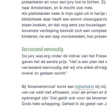
presenteren en voor een jury toe te lichten. Zi
naar Amsterdam, en ik mocht ook mee.
Als plattelander keek ik mijn ogen uit in hartj
bibliotheek daar heeft een enorm vloeroppervla
staan boeken, en dat nog eens zes bouwlagen 
bovenste verdieping bevindt zich een compleet
kinderen, na een dag voorbereiden, hun present
Verrassend eenvoudig
De jury was erg onder de indruk van het Fries
gaven het de eerste prijs. “Het is een plan dat
verrassend eenvoudig dat wij ons enkel afvrag
overal zo gedaan wordt.”
Bij ‘bloemenstrook’ komt een
bijbeltekst
bij mi
van uw veld niet afmaaien, voor de armen en b
opbrengst zijn.’
Dat geldt ook voor de bloemen 
Gods hele schepping. Geheel in de geest van Ja