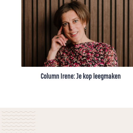
Column Irene: Je kop leegmaken
Als de agenda van Irene van der Meulen
overvol is, dan moet ze eerst haar kop
leegmaken voordat er weer ruimte komt.
Lege tijd is nodig, een tijd zonder moeten.
Daar is niet per se een vakantie voor
nodig.