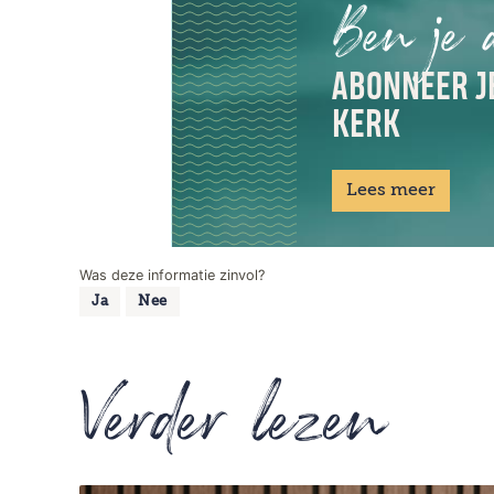
Ben je 
ABONNEER JE
KERK
Lees meer
Was deze informatie zinvol?
Ja
Nee
Verder lezen