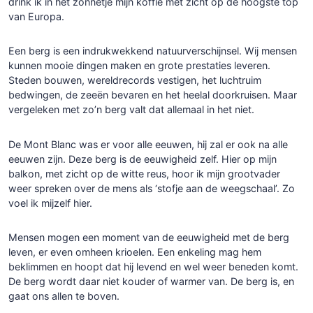
drink ik in het zonnetje mijn koffie met zicht op de hoogste top
van Europa.
Een berg is een indrukwekkend natuurverschijnsel. Wij mensen
kunnen mooie dingen maken en grote prestaties leveren.
Steden bouwen, wereldrecords vestigen, het luchtruim
bedwingen, de zeeën bevaren en het heelal doorkruisen. Maar
vergeleken met zo’n berg valt dat allemaal in het niet.
De Mont Blanc was er voor alle eeuwen, hij zal er ook na alle
eeuwen zijn. Deze berg is de eeuwigheid zelf. Hier op mijn
balkon, met zicht op de witte reus, hoor ik mijn grootvader
weer spreken over de mens als ‘stofje aan de weegschaal’. Zo
voel ik mijzelf hier.
Mensen mogen een moment van de eeuwigheid met de berg
leven, er even omheen krioelen. Een enkeling mag hem
beklimmen en hoopt dat hij levend en wel weer beneden komt.
De berg wordt daar niet kouder of warmer van. De berg is, en
gaat ons allen te boven.