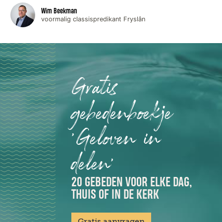
Wim Beekman
voormalig classispredikant Fryslân
Gratis
gebedenboekje
'Geloven in
delen'
20 GEBEDEN VOOR ELKE DAG,
THUIS OF IN DE KERK