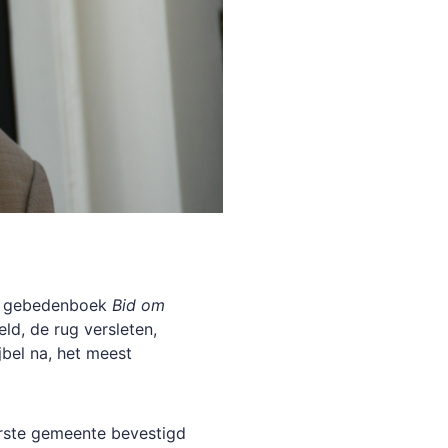
et gebedenboek
Bid om
ld, de rug versleten,
jbel na, het meest
erste gemeente bevestigd