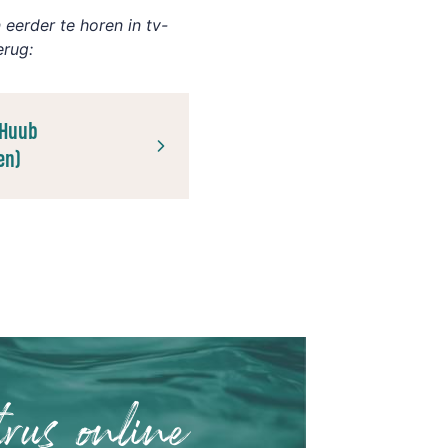
eerder te horen in tv-
erug:
 Huub
en)
rus online