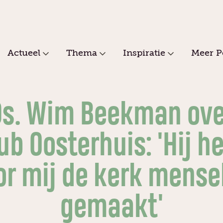
Actueel
Thema
Inspiratie
Meer P
Ds. Wim Beekman ove
b Oosterhuis: 'Hij h
or mij de kerk mensel
gemaakt'