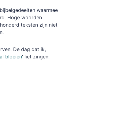
e bijbelgedeelten waarmee
erd. Hoge woorden
nhonderd teksten zijn niet
en.
rven. De dag dat ik,
al bloeien
’ liet zingen: