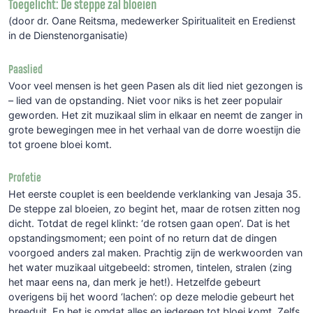
Toegelicht: De steppe zal bloeien
(door dr. Oane Reitsma, medewerker Spiritualiteit en Eredienst
in de Dienstenorganisatie)
Paaslied
Voor veel mensen is het geen Pasen als dit lied niet gezongen is
– lied van de opstanding. Niet voor niks is het zeer populair
geworden. Het zit muzikaal slim in elkaar en neemt de zanger in
grote bewegingen mee in het verhaal van de dorre woestijn die
tot groene bloei komt.
Profetie
Het eerste couplet is een beeldende verklanking van Jesaja 35.
De steppe zal bloeien, zo begint het, maar de rotsen zitten nog
dicht. Totdat de regel klinkt: ‘de rotsen gaan open’. Dat is het
opstandingsmoment; een point of no return dat de dingen
voorgoed anders zal maken. Prachtig zijn de werkwoorden van
het water muzikaal uitgebeeld: stromen, tintelen, stralen (zing
het maar eens na, dan merk je het!). Hetzelfde gebeurt
overigens bij het woord ‘lachen’: op deze melodie gebeurt het
breeduit. En het is omdat alles en iedereen tot bloei komt. Zelfs