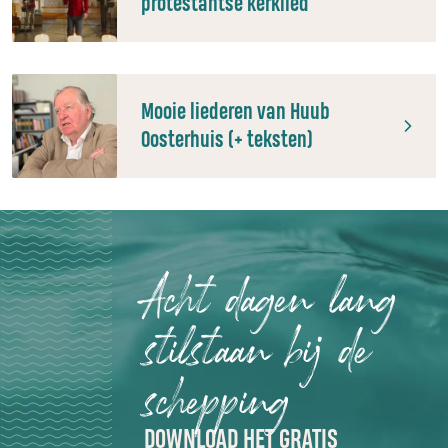
protestantse kerklied
Mooie liederen van Huub
Oosterhuis (+ teksten)
Acht dagen lang
stilstaan bij de
schepping
DOWNLOAD HET GRATIS