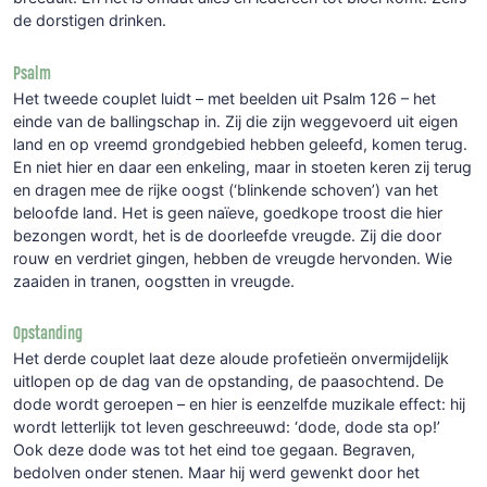
de dorstigen drinken.
Psalm
Het tweede couplet luidt – met beelden uit Psalm 126 – het
einde van de ballingschap in. Zij die zijn weggevoerd uit eigen
land en op vreemd grondgebied hebben geleefd, komen terug.
En niet hier en daar een enkeling, maar in stoeten keren zij terug
en dragen mee de rijke oogst (‘blinkende schoven’) van het
beloofde land. Het is geen naïeve, goedkope troost die hier
bezongen wordt, het is de doorleefde vreugde. Zij die door
rouw en verdriet gingen, hebben de vreugde hervonden. Wie
zaaiden in tranen, oogstten in vreugde.
Opstanding
Het derde couplet laat deze aloude profetieën onvermijdelijk
uitlopen op de dag van de opstanding, de paasochtend. De
dode wordt geroepen – en hier is eenzelfde muzikale effect: hij
wordt letterlijk tot leven geschreeuwd: ‘dode, dode sta op!’
Ook deze dode was tot het eind toe gegaan. Begraven,
bedolven onder stenen. Maar hij werd gewenkt door het