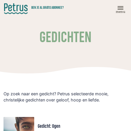
Doorgaan
BEN JE AL GRATIS ABONNEE?
naar
menu
hoofdinhoud
GEDICHTEN
Op zoek naar een gedicht? Petrus selecteerde mooie,
christelijke gedichten over geloof, hoop en liefde.
Gedicht: Ogen