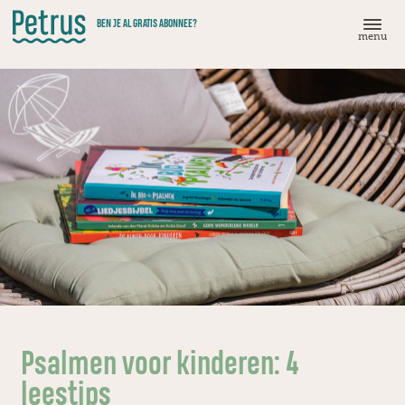
Doorgaan
BEN JE AL GRATIS ABONNEE?
naar
menu
hoofdinhoud
Psalmen voor kinderen: 4
leestips