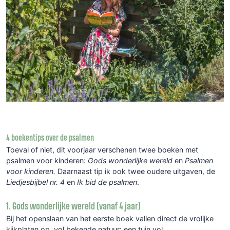
4 boekentips over de psalmen
Toeval of niet, dit voorjaar verschenen twee boeken met
psalmen voor kinderen:
Gods wonderlijke wereld
en
Psalmen
voor kinderen.
Daarnaast tip ik ook twee oudere uitgaven, de
Liedjesbijbel nr. 4
en
Ik bid de psalmen
.
1. Gods wonderlijke wereld (vanaf 4 jaar)
Bij het openslaan van het eerste boek vallen direct de vrolijke
kijkplaten op, vol bekende natuur: een tuin vol