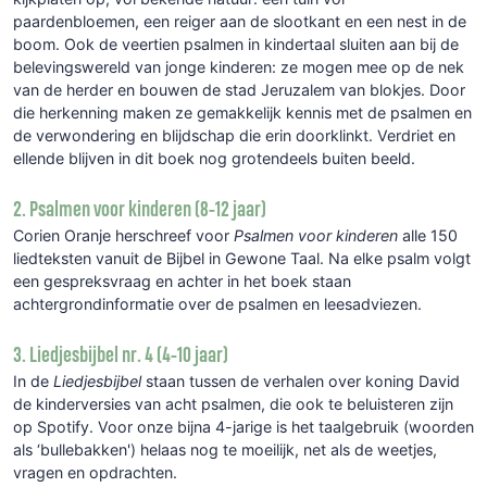
paardenbloemen, een reiger aan de slootkant en een nest in de
boom. Ook de veertien psalmen in kindertaal sluiten aan bij de
belevingswereld van jonge kinderen: ze mogen mee op de nek
van de herder en bouwen de stad Jeruzalem van blokjes. Door
die herkenning maken ze gemakkelijk kennis met de psalmen en
de verwondering en blijdschap die erin doorklinkt. Verdriet en
ellende blijven in dit boek nog grotendeels buiten beeld.
2. Psalmen voor kinderen (8-12 jaar)
Corien Oranje herschreef voor
Psalmen voor kinderen
alle 150
liedteksten vanuit de Bijbel in Gewone Taal. Na elke psalm volgt
een gespreksvraag en achter in het boek staan
achtergrondinformatie over de psalmen en leesadviezen.
3. Liedjesbijbel nr. 4 (4-10 jaar)
In de
Liedjesbijbel
staan tussen de verhalen over koning David
de kinderversies van acht psalmen, die ook te beluisteren zijn
op Spotify. Voor onze bijna 4-jarige is het taalgebruik (woorden
als ‘bullebakken') helaas nog te moeilijk, net als de weetjes,
vragen en opdrachten.