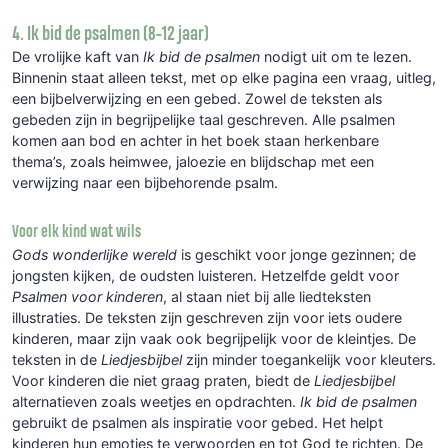
4. Ik bid de psalmen (8-12 jaar)
De vrolijke kaft van
Ik bid de psalmen
nodigt uit om te lezen.
Binnenin staat alleen tekst,
met op elke pagina een vraag, uitleg,
een bijbelverwijzing en een gebed.
Zowel de teksten als
gebeden zijn in begrijpelijke taal geschreven. Alle psalmen
komen aan bod en achter in het boek staan herkenbare
thema’s, zoals heimwee, jaloezie en blijdschap met een
verwijzing naar een bijbehorende psalm.
Voor elk kind wat wils
Gods wonderlijke wereld
is geschikt voor jonge gezinnen; de
jongsten kijken, de oudsten luisteren. Hetzelfde geldt voor
Psalmen voor kinderen
, al staan niet bij alle liedteksten
illustraties. De teksten zijn geschreven zijn voor iets oudere
kinderen, maar zijn vaak ook begrijpelijk voor de kleintjes. De
teksten in de
Liedjesbijbel
zijn minder toegankelijk voor kleuters.
Voor kinderen die niet graag praten, biedt de
Liedjesbijbel
alternatieven zoals weetjes en opdrachten.
Ik bid de psalmen
gebruikt de psalmen als inspiratie voor gebed. Het helpt
kinderen hun emoties te verwoorden en tot God te richten. De