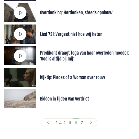
Overdenking: Herdenken, steeds opnieuw
Lied 731: Vergeet niet hoe wij heten
Predikant draagt toga van haar overleden moeder:
‘God is altijd bij mij’
Kijktip: Pieces of a Woman over rouw
Bidden in tijden van verdriet
1
...
4
5
6
7