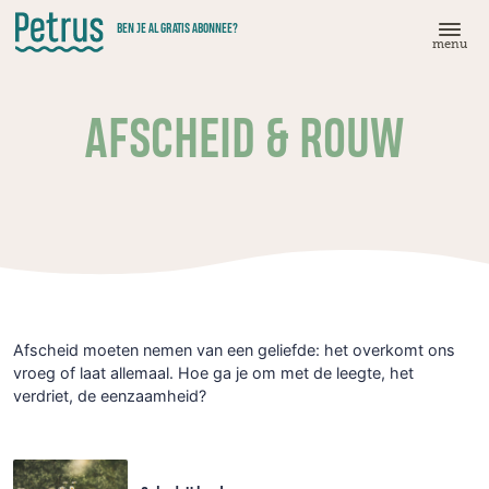
Doorgaan
BEN JE AL GRATIS ABONNEE?
naar
menu
hoofdinhoud
AFSCHEID & ROUW
Afscheid moeten nemen van een geliefde: het overkomt ons
vroeg of laat allemaal. Hoe ga je om met de leegte, het
verdriet, de eenzaamheid?