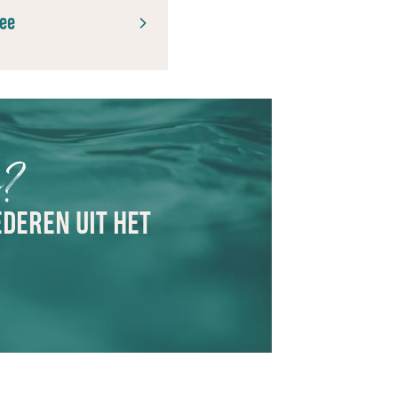
zee
n?
EDEREN UIT HET