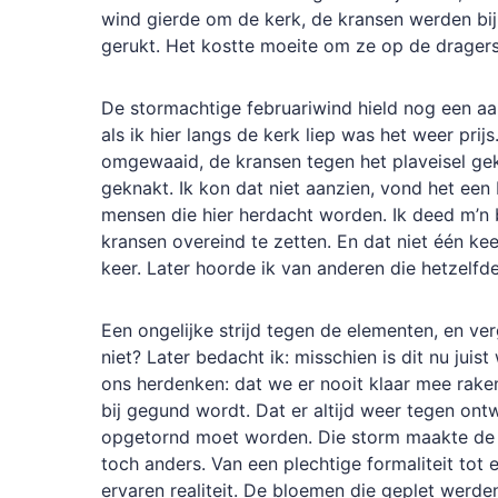
wind gierde om de kerk, de kransen werden bi
gerukt. Het kostte moeite om ze op de dragers
De stormachtige februariwind hield nog een aa
als ik hier langs de kerk liep was het weer prij
omgewaaid, de kransen tegen het plaveisel g
geknakt. Ik kon dat niet aanzien, vond het een 
mensen die hier herdacht worden. Ik deed m’n
kransen overeind te zetten. En dat niet één kee
keer. Later hoorde ik van anderen die hetzelf
Een ongelijke strijd tegen de elementen, en ve
niet? Later bedacht ik: misschien is dit nu juist
ons herdenken: dat we er nooit klaar mee raken
bij gegund wordt. Dat er altijd weer tegen on
opgetornd moet worden. Die storm maakte de 
toch anders. Van een plechtige formaliteit tot 
ervaren realiteit. De bloemen die geplet werd