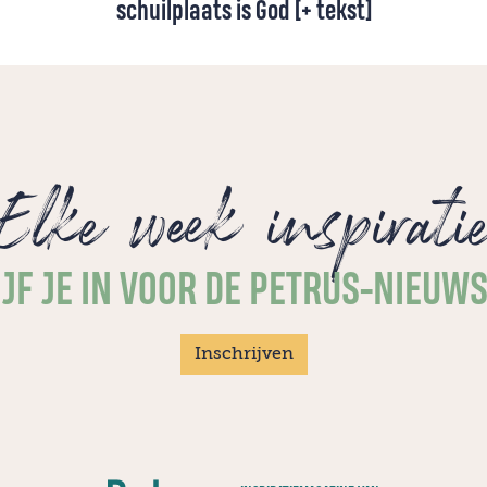
schuilplaats is God [+ tekst]
Hoop groter dan de dood, vrede voorbij de
onrust, troost sterker dan de pijn:
Opwekking 847 staat vol troostrijke
beelden voor momenten dat het moeilijk is.
Onze schuilplaats is God!
Elke week inspirati
JF JE IN VOOR DE PETRUS-NIEUW
Inschrijven