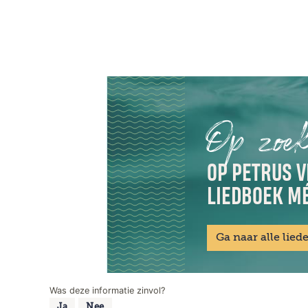
Op zoek
OP PETRUS V
LIEDBOEK MÉ
Ga naar alle lied
Was deze informatie zinvol?
Ja
Nee