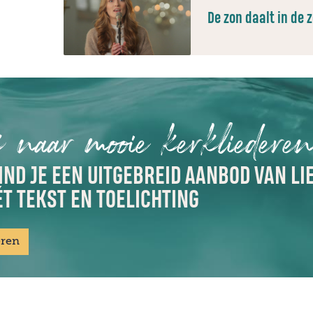
De zon daalt in de 
 naar mooie kerkliedere
IND JE EEN UITGEBREID AANBOD VAN LI
T TEKST EN TOELICHTING
eren