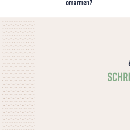
omarmen?
‘Het geloof is weer ‘hot’ onder jongeren’,
kopten diverse media na het recente
onderzoek ‘God in Nederland’. Is er onder
de jonge generatie inderdaad weer nieuwe
interesse in geloof? En wat merken kerken
daar eigenlijk van?
SCHRI