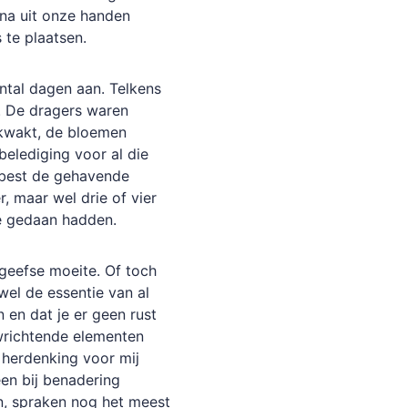
jna uit onze handen
 te plaatsen.
ntal dagen aan. Telkens
s. De dragers waren
ekwakt, de bloemen
belediging voor al die
 best de gehavende
r, maar wel drie of vier
de gedaan hadden.
rgeefse moeite. Of toch
 wel de essentie van al
 en dat je er geen rust
twrichtende elementen
herdenking voor mij
een bij benadering
en, spraken nog het meest