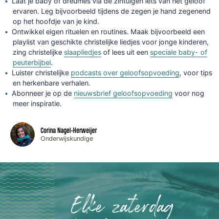
Laat je baby of dreumes via de zintuigen iets van het geloof
ervaren. Leg bijvoorbeeld tijdens de zegen je hand zegenend
op het hoofdje van je kind.
Ontwikkel eigen rituelen en routines. Maak bijvoorbeeld een
playlist van geschikte christelijke liedjes voor jonge kinderen,
zing christelijke
slaapliedjes
of lees uit een
speciale baby- of
peuterbijbel
.
Luister christelijke
podcasts over geloofsopvoeding
, voor tips
en herkenbare verhalen.
Abonneer je op de
nieuwsbrief geloofsopvoeding
voor nog
meer inspiratie.
Corina Nagel-Herweijer
Onderwijskundige
Elke zaterdag