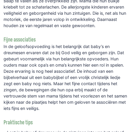
slaap te vallen als ze overprikkeld zijn. Mama die hun buikje
kriebelt tot ze schaterlachen. De allerjongste kinderen ervaren
veiligheid en geborgenheid via hun zintuigen. Die is, net als hun
motoriek, de eerste jaren volop in ontwikkeling. Daarnaast
houden ze van regelmaat en vaste gewoonten.
Fijne associaties
In de geloofsopvoeding is het belangrijk dat baby’s en
dreumesen ervaren dat ze bij God veilig en geborgen zijn. Dat
gebeurt voornamelijk via hun belangrijkste opvoeders. Hun
ouders maar ook opa’s en oma’s kunnen hier een rol in spelen.
Deze ervaring is nog heel associatief. De inhoud van een
bijbelverhaal uit een babybijbel of een vrolijk christelijk liedje
zegt een baby nog niets. Maar het fijne contact tijdens het
zingen, de bewegingen die hun opa erbij maakt of de
vertrouwde stem van mama tijdens het voorlezen en het samen
kijken naar de plaatjes helpt hen om geloven te associëren met
iets fijns en veiligs.
Praktische tips