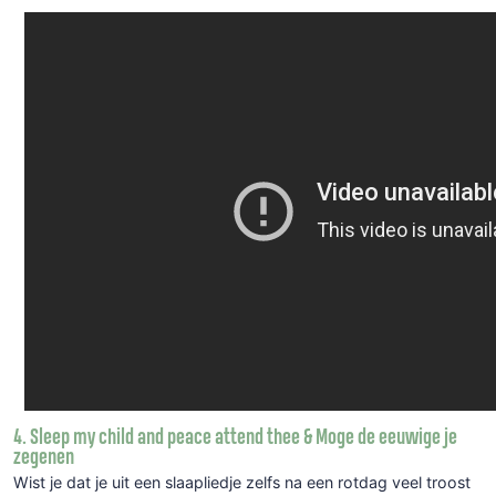
4. Sleep my child and peace attend thee & Moge de eeuwige je
zegenen
Wist je dat je uit een slaapliedje zelfs na een rotdag veel troost