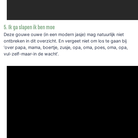
5. Ik ga slapen ik ben moe
Deze gouwe ouwe (in een modern jasje) mag natuurlijk niet
ontbreken in dit overzicht. En vergeet niet om los te gaan bij
‘over papa, mama, boertje, zusje, opa, oma, poes, oma, opa,
vul-zelf-maar-in de wacht’.