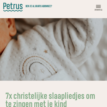
Doorgaan
BEN JE AL GRATIS ABONNEE?
naar
menu
hoofdinhoud
7x christelijke slaapliedjes om
te zingen met je kind