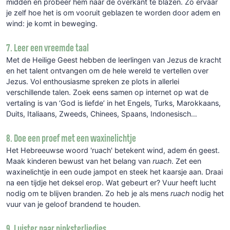
midden en probeer hem naar de overkant te blazen. Zo ervaar
je zelf hoe het is om vooruit geblazen te worden door adem en
wind: je komt in beweging.
7. Leer een vreemde taal
Met de Heilige Geest hebben de leerlingen van Jezus de kracht
en het talent ontvangen om de hele wereld te vertellen over
Jezus. Vol enthousiasme spreken ze plots in allerlei
verschillende talen. Zoek eens samen op internet op wat de
vertaling is van ‘God is liefde’ in het Engels, Turks, Marokkaans,
Duits, Italiaans, Zweeds, Chinees, Spaans, Indonesisch…
8. Doe een proef met een waxinelichtje
Het Hebreeuwse woord 'ruach' betekent wind, adem én geest.
Maak kinderen bewust van het belang van
ruach
. Zet een
waxinelichtje in een oude jampot en steek het kaarsje aan. Draai
na een tijdje het deksel erop. Wat gebeurt er? Vuur heeft lucht
nodig om te blijven branden. Zo heb je als mens
ruach
nodig het
vuur van je geloof brandend te houden.
9. Luister naar pinksterliedjes