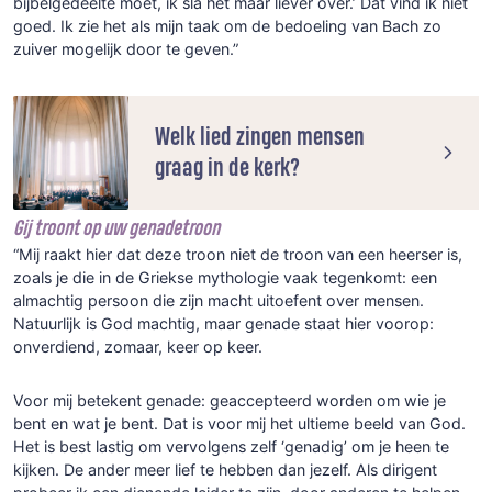
bijbelgedeelte moet, ik sla het maar liever over.’ Dat vind ik niet
goed. Ik zie het als mijn taak om de bedoeling van Bach zo
zuiver mogelijk door te geven.”
Welk lied zingen mensen
graag in de kerk?
Gij troont op uw genadetroon
“Mij raakt hier dat deze troon niet de troon van een heerser is,
zoals je die in de Griekse mythologie vaak tegenkomt: een
almachtig persoon die zijn macht uitoefent over mensen.
Natuurlijk is God machtig, maar genade staat hier voorop:
onverdiend, zomaar, keer op keer.
Voor mij betekent genade: geaccepteerd worden om wie je
bent en wat je bent. Dat is voor mij het ultieme beeld van God.
Het is best lastig om vervolgens zelf ‘genadig’ om je heen te
kijken. De ander meer lief te hebben dan jezelf. Als dirigent