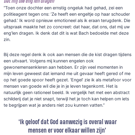
Dat mij uw eng’len dragen
“Toen onze dochter een ernstig ongeluk had gehad, zei een
politieagent tegen ons: ‘Ze heeft een engeltje op haar schouder
gehad.’ Ik word opnieuw emotioneel als ik eraan terugdenk. Die
uitspraak maakte het zo concreet: dat haar, dat ons, dat mij uw
eng’len dragen. Ik denk dat dit is wat Bach bedoelde met deze
zin.
Bij deze regel denk ik ook aan mensen die de kist dragen tijdens
een uitvaart. Volgens mij kunnen engelen ook
gewonemensenkleren aan hebben. Er zijn veel momenten in
mijn leven geweest dat iemand me uit gevaar heeft gered of me
op het goede spoor heeft gezet. ‘Engel’ zie ik als metafoor voor
mensen van goede wil die je in je leven tegenkomt. Het is
natuurlijk geen rationeel beeld. Ik vergelijk het met een abstract
schilderij dat je niet snapt, terwijl het je toch kan helpen om iets
te begrijpen wat je anders niet zou kunnen vatten.”
‘
Ik geloof dat
God aanwezig is
overal waar
mensen er voor elkaar willen zijn
’