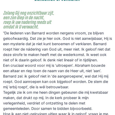
Zolang Gij nog onzichtbaar zijt,
een zon diep in de nacht,
roep ik uw nadering reeds uit
omdat ik U verwacht.
“De liederen van Barnard worden nergens vroom, ze blijven
geloofwaardig. Dat zie je hier ook. God is niet aanwijsbaar, Hij is
een mysterie dat je niet kunt benoemen of verklaren. Barnard
roept hier de nádering van God uit, meer niet. Ik geloof niet dat
deze strofe te maken heeft met de wederkomst. Ik weet ook
niet of ik daarin geloof. Ik denk niet lineair of in tijdlijnen.
Een cruciaal woord voor mij is ‘uitroepen’. Abraham bouwde
een altaar en riep toen de naam van de Heer uit, niet ‘aan’.
Barnard zei: ik geloof niet in ‘de aangeroepene’, wel dat Hij mij
roept. God aanroepen kan ook bijgeloof worden. De stem die
mij ‘erbij roept’, die is wél betrouwbaar.
Tegelijk zie ik om me heen dingen gebeuren die mij kwetsbaar
maken, dat drukt op mij. In de kerk probeer ik mijn
verlegenheid, verdriet of ontzetting te delen met
gemeenteleden. Door samen te bidden bijvoorbeeld.
Hoe ik aan niet-gelovigen uitleg waar ik in geloof, vraag je me.