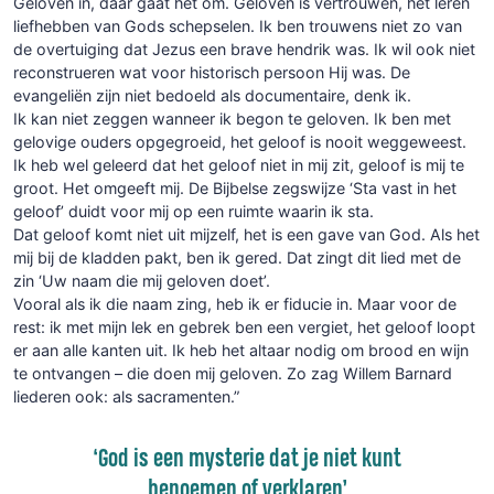
Geloven ín, daar gaat het om. Geloven is vertrouwen, het leren
liefhebben van Gods schepselen. Ik ben trouwens niet zo van
de overtuiging dat Jezus een brave hendrik was. Ik wil ook niet
reconstrueren wat voor historisch persoon Hij was. De
evangeliën zijn niet bedoeld als documentaire, denk ik.
Ik kan niet zeggen wanneer ik begon te geloven. Ik ben met
gelovige ouders opgegroeid, het geloof is nooit weggeweest.
Ik heb wel geleerd dat het geloof niet in mij zit, geloof is mij te
groot. Het omgeeft mij. De Bijbelse zegswijze ‘Sta vast in het
geloof’ duidt voor mij op een ruimte waarin ik sta.
Dat geloof komt niet uit mijzelf, het is een gave van God. Als het
mij bij de kladden pakt, ben ik gered. Dat zingt dit lied met de
zin ‘Uw naam die mij geloven doet’.
Vooral als ik die naam zing, heb ik er fiducie in. Maar voor de
rest: ik met mijn lek en gebrek ben een vergiet, het geloof loopt
er aan alle kanten uit. Ik heb het altaar nodig om brood en wijn
te ontvangen – die doen mij geloven. Zo zag Willem Barnard
liederen ook: als sacramenten.”
‘God is een mysterie dat je niet kunt
benoemen of verklaren’