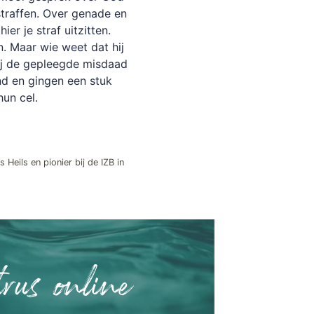
straffen. Over genade en
ier je straf uitzitten.
 Maar wie weet dat hij
bij de gepleegde misdaad
nd en gingen een stuk
hun cel.
 Heils en pionier bij de IZB in
rus online