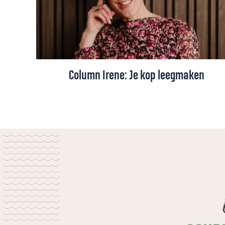
Column Irene: Je kop leegmaken
Als de agenda van Irene van der Meulen
overvol is, dan moet ze eerst haar kop
leegmaken voordat er weer ruimte komt.
Lege tijd is nodig, een tijd zonder moeten.
Daar is niet per se een vakantie voor
nodig.