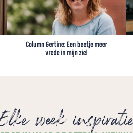
Column Gertine: Een beetje meer
vrede in mijn ziel
Ds. Gertine Blom maakte een bijzondere
vredeswake mee in haar kleine
dorpskerkje: "Het was weinig, maar het
was iets".
Elke week inspirati