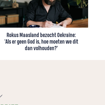
Rokus Maasland bezocht Oekraïne:
'Als er geen God is, hoe moeten we dit
dan volhouden?’
Onlangs reisde Rokus Maasland naar
Oekraïne, waar de oorlog overal voelbaar
is. De hoop en hopeloosheid waar je in
vredestijd omheen kunt leven, dienen zich
in oorlogstijd met volle kracht aan. Dan
e
gaat het niet meer over carrière, succes of
status.