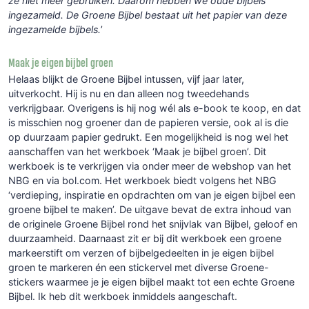
ze niet meer gebruiken. Daarom hebben we oude bijbels
ingezameld. De Groene Bijbel bestaat uit het papier van deze
ingezamelde bijbels.
’
Maak je eigen bijbel groen
Helaas blijkt de Groene Bijbel intussen, vijf jaar later,
uitverkocht. Hij is nu en dan alleen nog tweedehands
verkrijgbaar. Overigens is hij nog wél als e-book te koop, en dat
is misschien nog groener dan de papieren versie, ook al is die
op duurzaam papier gedrukt. Een mogelijkheid is nog wel het
aanschaffen van het werkboek ‘Maak je bijbel groen’. Dit
werkboek is te verkrijgen via onder meer
de webshop van het
NBG
en via
bol.com
. Het werkboek biedt volgens het NBG
‘verdieping, inspiratie en opdrachten om van je eigen bijbel een
groene bijbel te maken’. De uitgave bevat de extra inhoud van
de originele Groene Bijbel rond het snijvlak van Bijbel, geloof en
duurzaamheid. Daarnaast zit er bij dit werkboek een groene
markeerstift om verzen of bijbelgedeelten in je eigen bijbel
groen te markeren én een stickervel met diverse Groene-
stickers waarmee je je eigen bijbel maakt tot een echte Groene
Bijbel. Ik heb dit werkboek inmiddels aangeschaft.