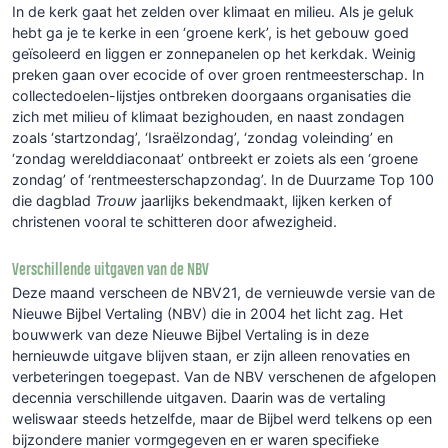
In de kerk gaat het zelden over klimaat en milieu. Als je geluk
hebt ga je te kerke in een ‘groene kerk’, is het gebouw goed
geïsoleerd en liggen er zonnepanelen op het kerkdak. Weinig
preken gaan over ecocide of over groen rentmeesterschap. In
collectedoelen-lijstjes ontbreken doorgaans organisaties die
zich met milieu of klimaat bezighouden, en naast zondagen
zoals ‘startzondag’, ‘Israëlzondag’, ‘zondag voleinding’ en
‘zondag werelddiaconaat’ ontbreekt er zoiets als een ‘groene
zondag’ of ‘rentmeesterschapzondag’. In de Duurzame Top 100
die dagblad
Trouw
jaarlijks bekendmaakt, lijken kerken of
christenen vooral te schitteren door afwezigheid.
Verschillende uitgaven van de NBV
Deze maand verscheen de NBV21, de vernieuwde versie van de
Nieuwe Bijbel Vertaling (NBV) die in 2004 het licht zag. Het
bouwwerk van deze Nieuwe Bijbel Vertaling is in deze
hernieuwde uitgave blijven staan, er zijn alleen renovaties en
verbeteringen toegepast. Van de NBV verschenen de afgelopen
decennia verschillende uitgaven. Daarin was de vertaling
weliswaar steeds hetzelfde, maar de Bijbel werd telkens op een
bijzondere manier vormgegeven en er waren specifieke