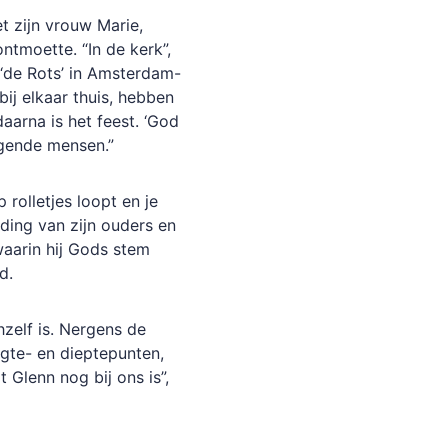
t zijn vrouw Marie,
ontmoette. “In de kerk”,
n ‘de Rots’ in Amsterdam-
ij elkaar thuis, hebben
aarna is het feest. ‘God
zegende mensen.”
 rolletjes loopt en je
iding van zijn ouders en
waarin hij Gods stem
nd.
hzelf is. Nergens de
ogte- en dieptepunten,
t Glenn nog bij ons is”,