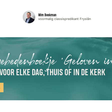
Wim Beekman
voormalig classispredikant Fryslân
gebedenboekje 'Geloven i
VOOR ELKE DAG, THUIS OF IN DE KERK
n