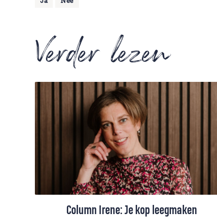
Ja
Nee
Verder lezen
Column Irene: Je kop leegmaken