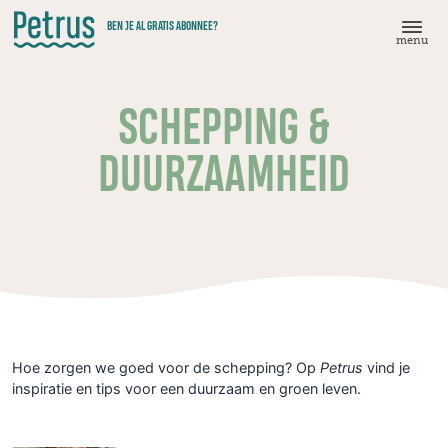
Doorgaan
BEN JE AL GRATIS ABONNEE?
naar
menu
hoofdinhoud
SCHEPPING &
DUURZAAMHEID
Hoe zorgen we goed voor de schepping? Op
Petrus
vind je
inspiratie en tips voor een duurzaam en groen leven.