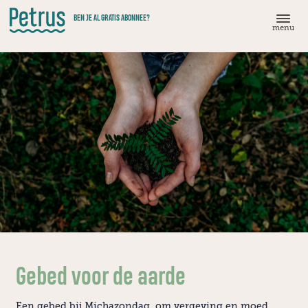
Doorgaan
BEN JE AL GRATIS ABONNEE?
naar
menu
hoofdinhoud
Gebed voor de aarde
Een gebed bij Michazondag, om vergeving en moed.