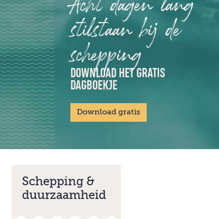
Acht dagen lang
stilstaan bij de
schepping
DOWNLOAD HET GRATIS
DAGBOEKJE
Download gratis
Schepping &
duurzaamheid