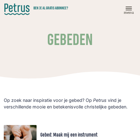
Doorgaan
BEN JE AL GRATIS ABONNEE?
naar
menu
hoofdinhoud
GEBEDEN
Op zoek naar inspiratie voor je gebed? Op
Petrus
vind je
verschillende mooie en betekenisvolle christelijke gebeden.
Gebed: Maak mij een instrument