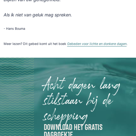
Als ík niet van geluk mag spreken.
- Hans Bouma
Meer lezen? Dit gebed komt uit het boek
Gebeden voor lichte en donkere dagen
.
Acht dagen lang
stilstaan bij de
schepping
DOWNLOAD HET GRATIS
DAGBOEKJE