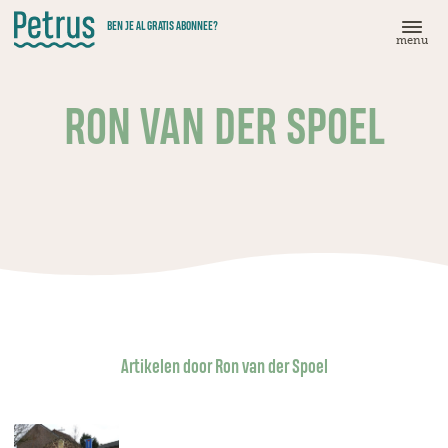
Doorgaan
BEN JE AL GRATIS ABONNEE?
naar
menu
hoofdinhoud
RON VAN DER SPOEL
Artikelen door Ron van der Spoel