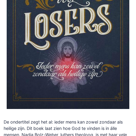
De ondertitel zegt het al: ieder mens kan zowel zondaar als
heilige zijn. Dit boek laat zien hoe God te vinden is in álle
mensen. Nadia Bolz-Weber, luthers theoloog, is met haar vele