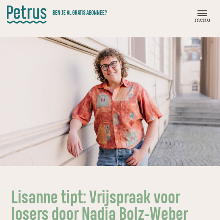
Doorgaan
BEN JE AL GRATIS ABONNEE?
naar
menu
hoofdinhoud
Lisanne tipt: Vrijspraak voor
losers door Nadia Bolz-Weber