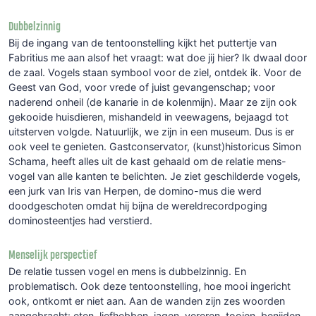
Dubbelzinnig
Bij de ingang van de tentoonstelling kijkt het puttertje van
Fabritius me aan alsof het vraagt: wat doe jij hier? Ik dwaal door
de zaal. Vogels staan symbool voor de ziel, ontdek ik. Voor de
Geest van God, voor vrede of juist gevangenschap; voor
naderend onheil (de kanarie in de kolenmijn). Maar ze zijn ook
gekooide huisdieren, mishandeld in veewagens, bejaagd tot
uitsterven volgde. Natuurlijk, we zijn in een museum. Dus is er
ook veel te genieten. Gastconservator, (kunst)historicus Simon
Schama, heeft alles uit de kast gehaald om de relatie mens-
vogel van alle kanten te belichten. Je ziet geschilderde vogels,
een jurk van Iris van Herpen, de domino-mus die werd
doodgeschoten omdat hij bijna de wereldrecordpoging
dominosteentjes had verstierd.
Menselijk perspectief
De relatie tussen vogel en mens is dubbelzinnig. En
problematisch. Ook deze tentoonstelling, hoe mooi ingericht
ook, ontkomt er niet aan. Aan de wanden zijn zes woorden
aangebracht: eten, liefhebben, jagen, vereren, tooien, benijden.