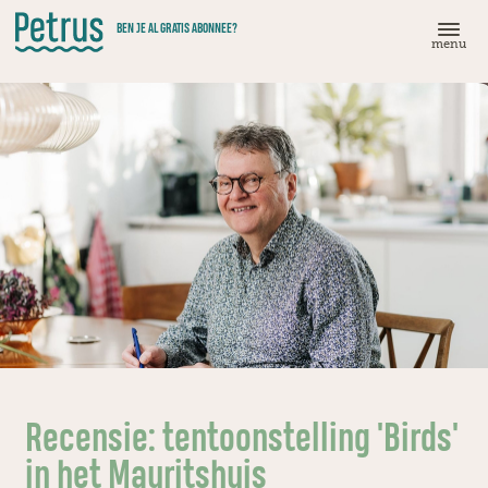
Doorgaan
BEN JE AL GRATIS ABONNEE?
naar
menu
hoofdinhoud
Recensie: tentoonstelling 'Birds'
in het Mauritshuis