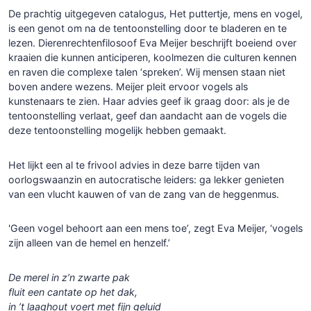
De prachtig uitgegeven catalogus, Het puttertje, mens en vogel,
is een genot om na de tentoonstelling door te bladeren en te
lezen. Dierenrechtenfilosoof Eva Meijer beschrijft boeiend over
kraaien die kunnen anticiperen, koolmezen die culturen kennen
en raven die complexe talen ‘spreken’. Wij mensen staan niet
boven andere wezens. Meijer pleit ervoor vogels als
kunstenaars te zien. Haar advies geef ik graag door: als je de
tentoonstelling verlaat, geef dan aandacht aan de vogels die
deze tentoonstelling mogelijk hebben gemaakt.
Het lijkt een al te frivool advies in deze barre tijden van
oorlogswaanzin en autocratische leiders: ga lekker genieten
van een vlucht kauwen of van de zang van de heggenmus.
'Geen vogel behoort aan een mens toe’, zegt Eva Meijer, ‘vogels
zijn alleen van de hemel en henzelf.’
De merel in z’n zwarte pak
fluit een cantate op het dak,
in ’t laaghout voert met fijn geluid