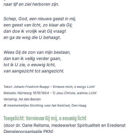
naar lijf en ziel herboren zijn.
Schep, God, een nieuwe geest in mij,
een geest van licht, zo klaar als Gij;
dan doe ik vrolijk wat Gij vraagt
en ga de weg die U behaagt.
Wees Gij de zon van mijn bestaan,
dan kan ik veilig verder gaan,
tot ik U zie, o eeuwig licht,
van aangezicht tot aangezicht.
Tekst: Johann Friedrich Ruopp – ‘Erneure mich, o ewigs Licht’
Melodie: Nürnberg 1676/1854 – ‘O Jesu Christe, wahres Licht’
Vertaling: Ad den Besten
© Interkerkelijke Stichting voor het Kerklied, Den Haag
Toegelicht: Vernieuw Gij mij, o eeuwig licht
(door dr. Oane Reitsma, medewerker Spiritualiteit en Eredienst
Dienstenorganisatie PKN)